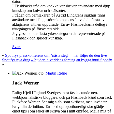
datorn.
I Flashbacks tråd om kockknivar skriver användare med djup
kunskap om knivar och stålsorter.
I tråden om barnläkaren på Astrid Lindgrens sjukhus finns
användare med långt större kompetens än vad de flesta av
åklagarens vittnen uppvisade. En av Flashbackarna deltog i
rättegången på försvarets sida.
Jag gissar att de flesta yrkeskategorier är representerade på
Flashback och sprider kunskap.
Svara
«
Spotifys presskonferens om "nästa steg" – här följer du den live
Spotifys nya drag – bjuder in världens företag att bygga inuti Spotify
»
Foto:
Martin Ridne
Jack Werner
Enligt Kjell Häglund Sveriges mest fascinerande neo-
webbjournalistiske bloggare, och på Flashback känd som Jack
Fuckface Werner. Ser mig själv som skribent, men inväntar
ivrigt din definition. Tar med oproportionerligt stor glädje
emot tips i om saker att skriva om i mitt område. Maila mig på