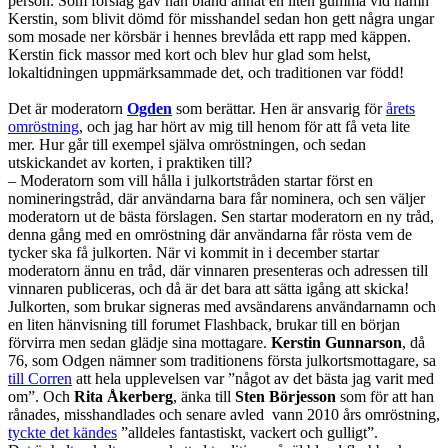
person. Som förslag gav han bland annat en liten gumma vid namn
Kerstin, som blivit dömd för misshandel sedan hon gett några ungar
som mosade ner körsbär i hennes brevlåda ett rapp med käppen.
Kerstin fick massor med kort och blev hur glad som helst,
lokaltidningen uppmärksammade det, och traditionen var född!
Det är moderatorn
Ogden
som berättar. Hen är ansvarig för
årets
omröstning
, och jag har hört av mig till henom för att få veta lite
mer. Hur går till exempel själva omröstningen, och sedan
utskickandet av korten, i praktiken till?
– Moderatorn som vill hålla i julkortstråden startar först en
nomineringstråd, där användarna bara får nominera, och sen väljer
moderatorn ut de bästa förslagen. Sen startar moderatorn en ny tråd,
denna gång med en omröstning där användarna får rösta vem de
tycker ska få julkorten. När vi kommit in i december startar
moderatorn ännu en tråd, där vinnaren presenteras och adressen till
vinnaren publiceras, och då är det bara att sätta igång att skicka!
Julkorten, som brukar signeras med avsändarens användarnamn och
en liten hänvisning till forumet Flashback, brukar till en början
förvirra men sedan glädje sina mottagare.
Kerstin Gunnarson
, då
76, som Odgen nämner som traditionens första julkortsmottagare, sa
till Corren
att hela upplevelsen var ”något av det bästa jag varit med
om”. Och
Rita Åkerberg
, änka till
Sten Börjesson
som för att han
rånades, misshandlades och senare avled vann 2010 års omröstning,
tyckte det kändes
”alldeles fantastiskt, vackert och gulligt”.