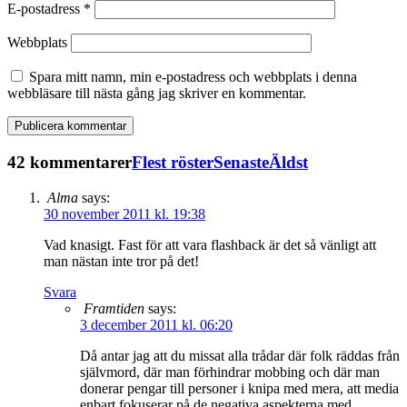
E-postadress
*
Webbplats
Spara mitt namn, min e-postadress och webbplats i denna
webbläsare till nästa gång jag skriver en kommentar.
42 kommentarer
Flest röster
Senaste
Äldst
Alma
says:
30 november 2011 kl. 19:38
Vad knasigt. Fast för att vara flashback är det så vänligt att
man nästan inte tror på det!
Svara
Framtiden
says:
3 december 2011 kl. 06:20
Då antar jag att du missat alla trådar där folk räddas från
självmord, där man förhindrar mobbing och där man
donerar pengar till personer i knipa med mera, att media
enbart fokuserar på de negativa aspekterna med