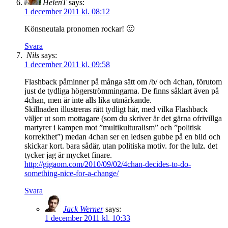
HelenT
says:
1 december 2011 kl. 08:12
Könsneutala pronomen rockar! 🙂
Svara
Nils
says:
1 december 2011 kl. 09:58
Flashback påminner på många sätt om /b/ och 4chan, förutom
just de tydliga högerströmmingarna. De finns såklart även på
4chan, men är inte alls lika utmärkande.
Skillnaden illustreras rätt tydligt här, med vilka Flashback
väljer ut som mottagare (som du skriver är det gärna ofrivillga
martyrer i kampen mot ”multikulturalism” och ”politisk
korrekthet”) medan 4chan ser en ledsen gubbe på en bild och
skickar kort. bara sådär, utan politiska motiv. for the lulz. det
tycker jag är mycket finare.
http://gigaom.com/2010/09/02/4chan-decides-to-do-
something-nice-for-a-change/
Svara
Jack Werner
says:
1 december 2011 kl. 10:33