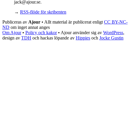
jack@ajour.se.
→
RSS-flöde för skribenten
Publiceras av
Ajour
• Allt material är publicerat enligt
CC BY-NC-
ND
om inget annat anges
Om Ajour
•
Policy och kakor
•
Ajour använder sig av
WordPress
,
design av
TDH
och hackas löpande av
Hippies
och
Jocke Gustin