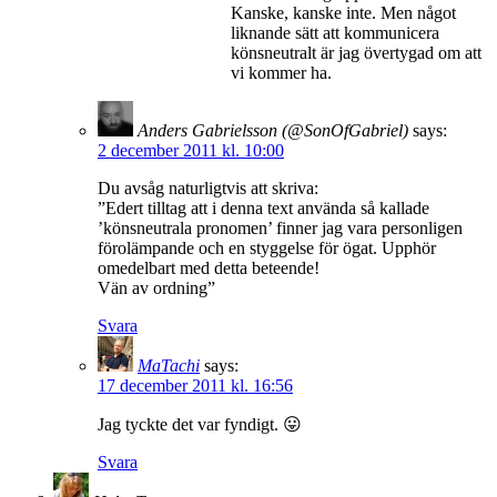
Kanske, kanske inte. Men något
liknande sätt att kommunicera
könsneutralt är jag övertygad om att
vi kommer ha.
Anders Gabrielsson (@SonOfGabriel)
says:
2 december 2011 kl. 10:00
Du avsåg naturligtvis att skriva:
”Edert tilltag att i denna text använda så kallade
’könsneutrala pronomen’ finner jag vara personligen
förolämpande och en styggelse för ögat. Upphör
omedelbart med detta beteende!
Vän av ordning”
Svara
MaTachi
says:
17 december 2011 kl. 16:56
Jag tyckte det var fyndigt. 😛
Svara