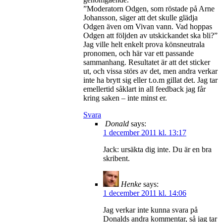
”Moderatorn Odgen, som röstade på Arne
Johansson, säger att det skulle glädja
Odgen även om Vivan vann. Vad hoppas
Odgen att följden av utskickandet ska bli?”
Jag ville helt enkelt prova könsneutrala
pronomen, och här var ett passande
sammanhang. Resultatet är att det sticker
ut, och vissa störs av det, men andra verkar
inte ha brytt sig eller t.o.m gillat det. Jag tar
emellertid såklart in all feedback jag får
kring saken – inte minst er.
Svara
Donald
says:
1 december 2011 kl. 13:17
Jack: ursäkta dig inte. Du är en bra
skribent.
Henke
says:
1 december 2011 kl. 14:06
Jag verkar inte kunna svara på
Donalds andra kommentar, så jag tar