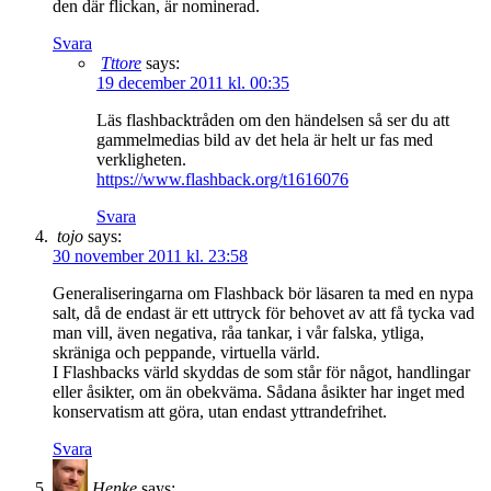
den där flickan, är nominerad.
Svara
Tttore
says:
19 december 2011 kl. 00:35
Läs flashbacktråden om den händelsen så ser du att
gammelmedias bild av det hela är helt ur fas med
verkligheten.
https://www.flashback.org/t1616076
Svara
tojo
says:
30 november 2011 kl. 23:58
Generaliseringarna om Flashback bör läsaren ta med en nypa
salt, då de endast är ett uttryck för behovet av att få tycka vad
man vill, även negativa, råa tankar, i vår falska, ytliga,
skräniga och peppande, virtuella värld.
I Flashbacks värld skyddas de som står för något, handlingar
eller åsikter, om än obekväma. Sådana åsikter har inget med
konservatism att göra, utan endast yttrandefrihet.
Svara
Henke
says: