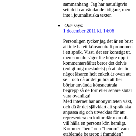
sammanhang. Jag har naturligtvis
sett detta användande tidigare, men
inte i journalistiska texter.
Olle
says:
1 december 2011 kl. 14:06
Personligen tycker jag det är en brist
att inte ha ett könsneutralt pronomen
i ett språk. Visst, det ser konstigt ut,
men som du säger lite högre upp i
kommentarsfältet beror det delvis
(enligt mig mestadels) på att det är
något läsaren helt enkelt är ovan att
se – och då är det ju bra att fler
börjar använda könsneutrala
begrepp så de förr eller senare slutar
vara ovanliga!
Med internet har anonymiteten växt,
och då är det självklart att språk ska
anpassa sig och utvecklas för att
representera en kultur där man ofta
vill hålla en persons kön hemligt.
Kommer ”hen” och ”henom” vara
etablerade begrepp i framtiden?