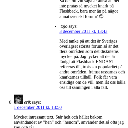
Så det du vill säga är alltså att det
inte pratas så mycket knark på
Flashback, bara mer än på något
annat svenskt forum? 😉
tojo
says:
3 december 2011 kl. 13:43
Med tanke på att det är Sveriges
överlägset största forum så är det
flera områden som det diskuteras
mycket på. Jag tycker att det är
fånigt att Flashback ENDAST
refereras till, trots sin popularitet på
andra områden, främst rassarnas och
knarkarnas tillhåll. Folk får vara
ensidiga om de vill, men låt oss hålla
oss till sanningen i alla fall.
erik
says:
1 december 2011 kl. 13:50
Mycket intressant text. Står helt och hållet bakom
användandet av ”hen” och ”henom”, använder det så ofta jag
kan och får.