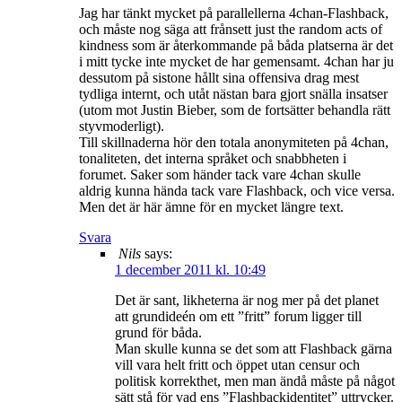
Jag har tänkt mycket på parallellerna 4chan-Flashback,
och måste nog säga att frånsett just the random acts of
kindness som är återkommande på båda platserna är det
i mitt tycke inte mycket de har gemensamt. 4chan har ju
dessutom på sistone hållt sina offensiva drag mest
tydliga internt, och utåt nästan bara gjort snälla insatser
(utom mot Justin Bieber, som de fortsätter behandla rätt
styvmoderligt).
Till skillnaderna hör den totala anonymiteten på 4chan,
tonaliteten, det interna språket och snabbheten i
forumet. Saker som händer tack vare 4chan skulle
aldrig kunna hända tack vare Flashback, och vice versa.
Men det är här ämne för en mycket längre text.
Svara
Nils
says:
1 december 2011 kl. 10:49
Det är sant, likheterna är nog mer på det planet
att grundideén om ett ”fritt” forum ligger till
grund för båda.
Man skulle kunna se det som att Flashback gärna
vill vara helt fritt och öppet utan censur och
politisk korrekthet, men man ändå måste på något
sätt stå för vad ens ”Flashbackidentitet” uttrycker.