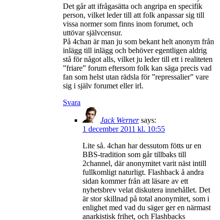
Det går att ifrågasätta och angripa en specifik
person, vilket leder till att folk anpassar sig till
vissa normer som finns inom forumet, och
uttövar självcensur.
På 4chan är man ju som bekant helt anonym från
inlägg till inlägg och behöver egentligen aldrig
stå för något alls, vilket ju leder till ett i realiteten
”friare” forum eftersom folk kan säga precis vad
fan som helst utan rädsla för ”repressalier” vare
sig i själv forumet eller irl.
Svara
Jack Werner
says:
1 december 2011 kl. 10:55
Lite så. 4chan har dessutom fötts ur en
BBS-tradition som går tillbaks till
2channel, där anonymitet varit näst intill
fullkomligt naturligt. Flashback å andra
sidan kommer från att läsare av ett
nyhetsbrev velat diskutera innehållet. Det
är stor skillnad på total anonymitet, som i
enlighet med vad du säger ger en närmast
anarkistisk frihet, och Flashbacks