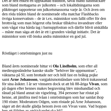
Det är helt enkelt en uppskattad tradition, såväl bland flashbackare
som bland mottagarna av julkorten – och lokaltidningarna som
plikttroget rapporterar om julkortsmassorna varje år. Och även om
den röda tråden bland de nominerade ofta matchar Flashbacks
övriga konservatism – de är t.ex. människor som fallit offer för den
brottsvåg som man högerut ofta brukar tillskriva invandrare eller
som vågat visa hårda tag i barnuppfostran och därför blivit utskällda
– måste man säga att det är ett i grunden vänligt initiativ. Det är
människor som vill önska andra människor en god jul.
Röstläget i omröstningen just nu
Bland årets nominerade hittar vi
Ola Lindholm
, som efter all
medieuppståndelse kanske skulle ”behöver lite uppmuntran”,
väktarna på SL som brottade ner och höll fast en bråkig pojke
samt
Arne Johansson
, vargjaktsmotståndare som blivit trakasserad
för sina åsikter. I år ser vinnaren dock ut att bli 88-åriga
Vivan
, som
på dagen efter hennes makes begravning blev misshandlad och
rånad på bland annat sin vigselring. 394 personer har röstat på
henne, att jämföra med tvåan i omröstningen som har samlat ihop
190 röster. Moderatorn Odgen, som röstade på Arne Johansson,
säger att det skulle glädja henom även om Vivan vann. Vad hoppas
hen att följden av utskickandet ska bli?