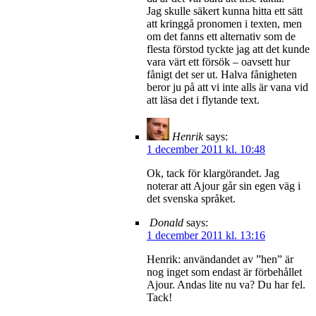
Jag skulle säkert kunna hitta ett sätt
att kringgå pronomen i texten, men
om det fanns ett alternativ som de
flesta förstod tyckte jag att det kunde
vara värt ett försök – oavsett hur
fånigt det ser ut. Halva fånigheten
beror ju på att vi inte alls är vana vid
att läsa det i flytande text.
Henrik
says:
1 december 2011 kl. 10:48
Ok, tack för klargörandet. Jag
noterar att Ajour går sin egen väg i
det svenska språket.
Donald
says:
1 december 2011 kl. 13:16
Henrik: användandet av ”hen” är
nog inget som endast är förbehållet
Ajour. Andas lite nu va? Du har fel.
Tack!