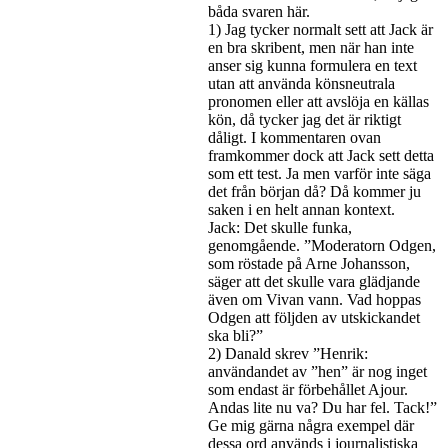
båda svaren här.
1) Jag tycker normalt sett att Jack är
en bra skribent, men när han inte
anser sig kunna formulera en text
utan att använda könsneutrala
pronomen eller att avslöja en källas
kön, då tycker jag det är riktigt
dåligt. I kommentaren ovan
framkommer dock att Jack sett detta
som ett test. Ja men varför inte säga
det från början då? Då kommer ju
saken i en helt annan kontext.
Jack: Det skulle funka,
genomgående. ”Moderatorn Odgen,
som röstade på Arne Johansson,
säger att det skulle vara glädjande
även om Vivan vann. Vad hoppas
Odgen att följden av utskickandet
ska bli?”
2) Danald skrev ”Henrik:
användandet av ”hen” är nog inget
som endast är förbehållet Ajour.
Andas lite nu va? Du har fel. Tack!”
Ge mig gärna några exempel där
dessa ord används i journalistiska