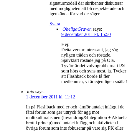
signaturmodell där skribenter diskuterar
med möjligheten att bli respekterade och
igenkända för vad de säger.
Svara
OheligaGraven
says:
9 december 2011 kl. 15:50
Hej!
Detta verkar intressant, jag såg
nyligen tråden och röstade.
Självklart röstade jag på Ola.
Tyvärr är det volvograbbarna i I&I
som hörs och syns mest, ja. Tycker
att Flashback borde få fler
medlemmar, vi är egentligen snälla!
tojo
says:
1 december 2011 kl. 11:12
In på Flashback med er och jämför antalet inlägg i de
fåtal forum som ger uttryck för agg mot
multikulturalismen (Invandring&Integration + Aktuella
brott i princip) med antalet inlägg och aktiviteten i
övriga forum som inte fokuserar på vare sig PK eller