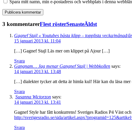
Spara mitt namn, min e-postadress och webbplats i denna webbläsa
3 kommentarer
Flest röster
Senaste
Äldst
Gagnef Stajl « Youtubes bästa klipp – topplista vecka/månad/å
15 januari 2013 kl. 11:04
[…] Gagnef Stajl Läs mer om klippet på Ajour […]
Svara
Gangnam… Jag menar Gangnef Stajl | Webbkollen
says:
14 januari 2013 kl. 13:48
[…] dialekter tycker att detta är himla kul! Här kan du läsa
Svara
Susanna Wictorzon
says:
14 januari 2013 kl. 13:41
Gagnef Style har fått konkurrens! Sveriges Radios P4 Väst och 
http://sverigesradio.se/sida/artikel.aspx?programid=125&artik
Svara