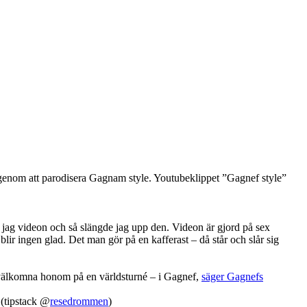
enom att parodisera Gagnam style. Youtubeklippet ”Gagnef style”
de jag videon och så slängde jag upp den. Videon är gjord på sex
 blir ingen glad. Det man gör på en kafferast – då står och slår sig
h välkomna honom på en världsturné – i Gagnef,
säger Gagnefs
. (tipstack @
resedrommen
)