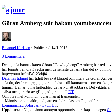
Göran Arnberg står bakom youtubesuccén
Emanuel Karlsten
•
Publicerad 14/1 2013
3 kommentarer
Den gamla barnrockaren Göran ”Cowboybengt” Arnberg har redan vunn
har funnits i en dryg vecka men de senaste dagarna har det skjutit i h
http://youtu.be/mJW123dtji4
Dalarnas tidning
har tidigt bevakat klippet och intervjua Göran Arnbe
– Ja du, det är en grej jag gjorde i höstas till kamraterna som en sko
timmar. Den är ju lite lågbudget, det är kul att jobba så. Det viktiga är
själva med järnrör av glädje, säger han till
DT
.
Och i Gagnef kommun jublar man åt framgången.
– Människor som aldrig tidigare ens hört talas om Gagnef får nu namn
kommunalråd Sofia Jarl (C) till DT
.
Uppdaterat
: Någon ännu anonym opportunist har skapat en egen
Gag