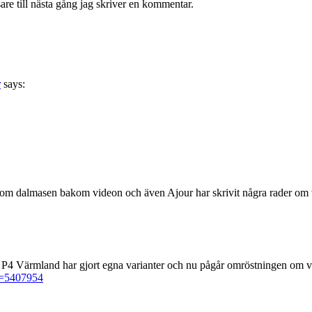
re till nästa gång jag skriver en kommentar.
r
says:
 mer om dalmasen bakom videon och även Ajour har skrivit några rader 
P4 Värmland har gjort egna varianter och nu pågår omröstningen om vil
el=5407954