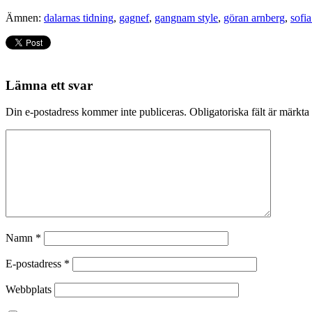
Ämnen:
dalarnas tidning
,
gagnef
,
gangnam style
,
göran arnberg
,
sofia
Lämna ett svar
Din e-postadress kommer inte publiceras.
Obligatoriska fält är märkta
Namn
*
E-postadress
*
Webbplats