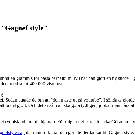
 "Gagnef style"
it en grammis för bästa barnalbum. Nu har han gjort en ny succé – g
öjden, med snart 400 000 visningar.
rg.
jgrej. Sedan tjatade de om att ”den måste ut på youtube”. I söndags gjor
 att få det gjort. Och det är så man ska göra tydligen, jobbar man i åratal
et rytmisk inhamrat i hjärnan. För mig är det bara att tacka Göran oc
nefstyle-sajt
där man förklarar och ger lite fler länkar till Gagnef style