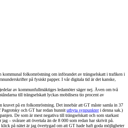
n kommunal folkomröstning om införandet av trängselskatt i trafiken i
nderskrifter på fysiskt papper. I vår digitala tid är det kanske,
edjedelar av kommunfullmäktiges ledamöter säger nej. Även om två
åndarna till trängselskatt lyckas mobilisera tio procent av
 om kravet på en folkomröstning. Det innebär att GT måste samla in 37
eif Pagrotsky och GT har redan hunnit
utbyta synpunkter
i denna sak.)
mpanjen. De som är mest negativa till trängselskatt och som starkast
jag – svårare att övertala än de 8 000 som redan har skrivit på.
 klick på nätet är jag övertygad om att GT hade haft goda möjligheter