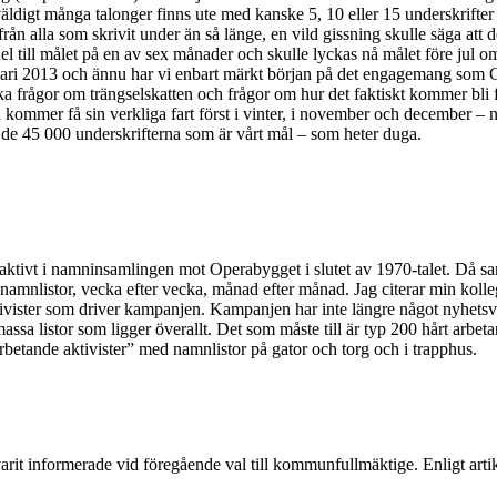
ldigt många talonger finns ute med kanske 5, 10 eller 15 underskrifter
rån alla som skrivit under än så länge, en vild gissning skulle säga att 
el till målet på en av sex månader och skulle lyckas nå målet före jul om
 1 januari 2013 och ännu har vi enbart märkt början på det engagemang 
ka frågor om trängselskatten och frågor om hur det faktiskt kommer bli 
ommer få sin verkliga fart först i vinter, i november och december – när
 de 45 000 underskrifterna som är vårt mål – som heter duga.
 aktivt i namninsamlingen mot Operabygget i slutet av 1970-talet. Då s
mnlistor, vecka efter vecka, månad efter månad. Jag citerar min kollega 
 aktivister som driver kampanjen. Kampanjen har inte längre något nyhetsv
ssa listor som ligger överallt. Det som måste till är typ 200 hårt arbet
t arbetande aktivister” med namnlistor på gator och torg och i trapphus.
t informerade vid föregående val till kommunfullmäktige. Enligt artikel 