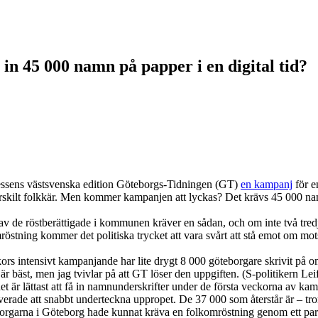
n 45 000 namn på papper i en digital tid?
sens västsvenska edition Göteborgs-Tidningen (GT)
en kampanj
för e
rskilt folkkär. Men kommer kampanjen att lyckas? Det krävs 45 000 namnu
 av de röstberättigade i kommunen kräver en sådan, och om inte två tr
tning kommer det politiska trycket att vara svårt att stå emot om motst
ckors intensivt kampanjande har lite drygt 8 000 göteborgare skrivit på
 är bäst, men jag tvivlar på att GT löser den uppgiften. (S-politikern L
 det är lättast att få in namnunderskrifter under de första veckorna av ka
rade att snabbt underteckna uppropet. De 37 000 som återstår är – tror 
edborgarna i Göteborg hade kunnat kräva en folkomröstning genom ett par