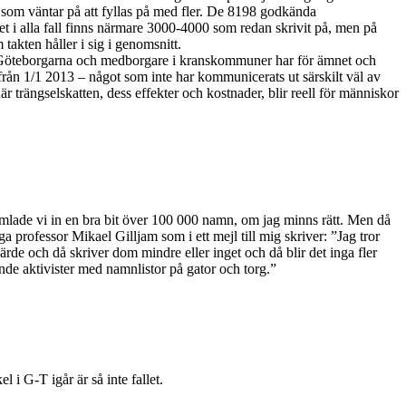
 som väntar på att fyllas på med fler. De 8198 godkända
det i alla fall finns närmare 3000-4000 som redan skrivit på, men på
 takten håller i sig i genomsnitt.
som Göteborgarna och medborgare i kranskommuner har för ämnet och
från 1/1 2013 – något som inte har kommunicerats ut särskilt väl av
 trängselskatten, dess effekter och kostnader, blir reell för människor
amlade vi in en bra bit över 100 000 namn, om jag minns rätt. Men då
professor Mikael Gilljam som i ett mejl till mig skriver: ”Jag tror
ärde och då skriver dom mindre eller inget och då blir det inga fler
ande aktivister med namnlistor på gator och torg.”
i G-T igår är så inte fallet.