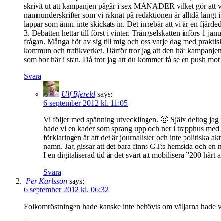
skrivit ut att kampanjen pågår i sex MÅNADER vilket gör att vä
namnunderskrifter som vi räknat på redaktionen är alltdå långt if
lappar som ännu inte skickats in. Det innebär att vi är en fjärded
3. Debatten hettar till först i vinter. Trängselskatten införs
frågan. Många hör av sig till mig och oss varje dag med praktis
kommun och trafikverket. Därför tror jag att den här kampanjen k
som bor här i stan. Då tror jag att du kommer få se en push mot
Svara
Ulf Bjereld
says:
6 september 2012 kl. 11:05
Vi följer med spänning utvecklingen. 🙂 Själv deltog jag
hade vi en kader som sprang upp och ner i trapphus med na
förklaringen är att det är journalister och inte politiska
namn. Jag gissar att det bara finns GT:s hemsida och en ma
I en digitaliserad tid är det svårt att mobilisera ”200 hår
Svara
Per Karlsson
says:
6 september 2012 kl. 06:32
Folkomröstningen hade kanske inte behövts om väljarna hade vari