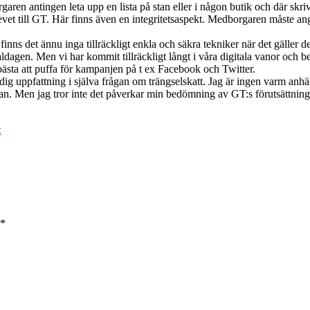
aren antingen leta upp en lista på stan eller i någon butik och där skriva
 brevet till GT. Här finns även en integritetsaspekt. Medborgaren måst
d finns det ännu inga tillräckligt enkla och säkra tekniker när det gäller 
 valdagen. Men vi har kommit tillräckligt långt i våra digitala vanor o
bästa att puffa för kampanjen på t ex Facebook och Twitter.
ydig uppfattning i själva frågan om trängselskatt. Jag är ingen varm anh
lkviljan. Men jag tror inte det påverkar min bedömning av GT:s förutsättni
t
*