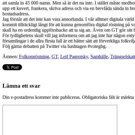
att samla in 45 000 namn. Men så är det nu inte. I stället måste medborg
upp ett kuvert, frankera, skriva adress och via en brevlåda sända in
bostadsadress.
Jag förstår att det inte kan vara annorlunda. I vår alltmer digitala värl
kommit tillräckligt långt för att kunna genomföra digital röstning på
skall ha en ordentlig uppförsbacke att ta sig an. Även om GT gör sitt 
För tydlighetens skull vill jag informera om att jag inte har någon ent
församlingar i de allra flesta fall är ett bättre sätt att förverkliga fo
Följ gärna debatten på Twitter via hashtagen #votegbg.
Ämnen:
Folkomröstning
,
GT
,
Leif Pagrotsky
,
Samhälle
,
Trängselskat
Lämna ett svar
Din e-postadress kommer inte publiceras.
Obligatoriska fält är märkta