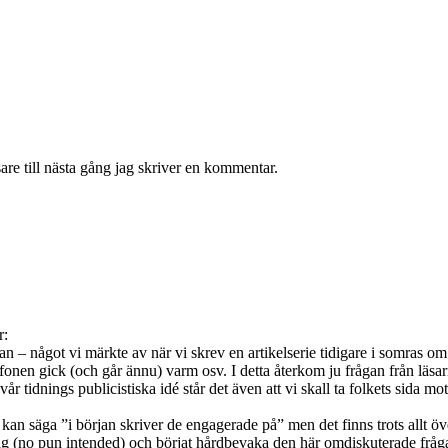
re till nästa gång jag skriver en kommentar.
r:
gan – något vi märkte av när vi skrev en artikelserie tidigare i somras
fonen gick (och går ännu) varm osv. I detta återkom ju frågan från läsa
och i vår tidnings publicistiska idé står det även att vi skall ta folkets s
n säga ”i början skriver de engagerade på” men det finns trots allt öv
g (no pun intended) och börjat hårdbevaka den här omdiskuterade frågan