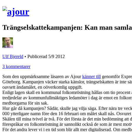
Trängselskattekampanjen: Kan man samla i
Ulf Bjereld
•
Publicerad 5/9 2012
3 kommentarer
Som den uppmärksamme läsaren av Ajour
känner till
genomför Expres
Göteborg. Kampanjen väcker starka känslor, trängselskatten är inte sä
oavsett ändamålet, en oöverkomlig uppgift.
Enligt lagen skall en kommunal folkomröstning hållas om tio procent
tredjedelar av kommunfullmäktiges ledamöter i dag är emot en folkomrös
medborgarna för sin sak.
Hur går då kampanjen? Sådär, skulle jag vilja säga. Efter nära tre ve
000 ytterligare namn före den 16 februari om målet skall nås. Osvuret
Skälen till mina tvivel är två. För det första är det min bedömning att
förespråkar en folkomröstning är sannolikt också de som är mest motive
För det andra lever vi i en tid som blir allt mer digitaliserad. Om m