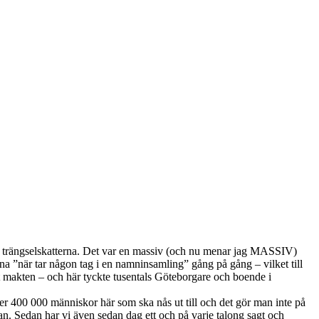
 om trängselskatterna. Det var en massiv (och nu menar jag MASSIV)
rna ”när tar någon tag i en namninsamling” gång på gång – vilket till
ida mot makten – och här tyckte tusentals Göteborgare och boende i
er 400 000 människor här som ska nås ut till och det gör man inte på
. Sedan har vi även sedan dag ett och på varje talong sagt och