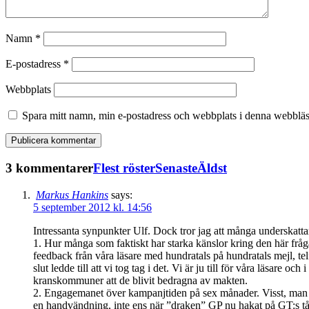
Namn
*
E-postadress
*
Webbplats
Spara mitt namn, min e-postadress och webbplats i denna webbläsa
3 kommentarer
Flest röster
Senaste
Äldst
Markus Hankins
says:
5 september 2012 kl. 14:56
Intressanta synpunkter Ulf. Dock tror jag att många underskatta
1. Hur många som faktiskt har starka känslor kring den här frå
feedback från våra läsare med hundratals på hundratals mejl, tel
slut ledde till att vi tog tag i det. Vi är ju till för våra läsare 
kranskommuner att de blivit bedragna av makten.
2. Engagemanet över kampanjtiden på sex månader. Visst, man ka
en handvändning, inte ens när ”draken” GP nu hakat på GT:s tå