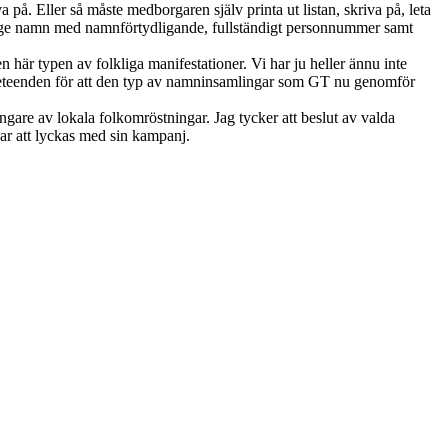
 på. Eller så måste medborgaren själv printa ut listan, skriva på, leta
e ange namn med namnförtydligande, fullständigt personnummer samt
den här typen av folkliga manifestationer. Vi har ju heller ännu inte
ch beteenden för att den typ av namninsamlingar som GT nu genomför
ängare av lokala folkomröstningar. Jag tycker att beslut av valda
ngar att lyckas med sin kampanj.