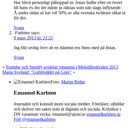
Har blivit personligt påhoppad av Jonas Indhe efter en tweet
till hans ex-fru det måste ju räknas som nån slags inflytande.
Å andra sidan så har väl 50% av alla svenska twittrare råkat ut
för det.
Svara
Fathime
says:
9 mars 2013 kl. 21:21
Jag blir orolig över att en islamist ens finns med på listan.
Svara
«
Youtube och Spotify avslöjar vinnarna i Melodifestivalen 2013
Maria Sveland: "Gubbväldet på Gräv"
»
Foto:
Martin Ridne
Emanuel Karlsten
Journalist och konsult inom sociala medier. Föreläser, utbildar
och skriver om saker som är digitala och sociala. Krönikor i
DN varannan vecka. emanuel@ajour.se
emanuelkarlsten.se
Följ @emanuelkarlsten