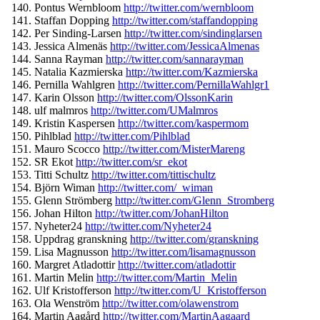
Pontus Wernbloom
http://twitter.com/
wernbloom
Staffan Dopping
http://twitter.com/
staffandopping
Per Sinding-Larsen
http://twitter.
com/sindinglarsen
Jessica Almenäs
http://twitter.com/
JessicaAlmenas
Sanna Rayman
http://twitter.com/
sannarayman
Natalia Kazmierska
http://twitter.com/
Kazmierska
Pernilla Wahlgren
http://twitter.com/
PernillaWahlgr1
Karin Olsson
http://twitter.com/
OlssonKarin
ulf malmros
http://twitter.com/
UMalmros
Kristin Kaspersen
http://twitter.com/
kaspermom
Pihlblad
http://twitter.com/
Pihlblad
Mauro Scocco
http://twitter.com/
MisterMareng
SR Ekot
http://twitter.com/sr_
ekot
Titti Schultz
http://twitter.com/
tittischultz
Björn Wiman
http://twitter.com/_
wiman
Glenn Strömberg
http://twitter.com/
Glenn_Stromberg
Johan Hilton
http://twitter.com/
JohanHilton
Nyheter24
http://twitter.com/
Nyheter24
Uppdrag granskning
http://twitter.com/
granskning
Lisa Magnusson
http://twitter.com/
lisamagnusson
Margret Atladottir
http://twitter.com/
atladottir
Martin Melin
http://twitter.com/
Martin_Melin
Ulf Kristofferson
http://twitter.
com/U_Kristofferson
Ola Wenström
http://twitter.com/
olawenstrom
Martin Aagård
http://twitter.com/
MartinAagaard