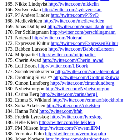
Nikke Lindqvist
http://twitter.com/
nikkelin
Sydsvenskan
http://twitter.
com/sydsvenskan
PJ Anders Linder
http://twitter.com/
PJSvD
Medievärlden
http://twitter.
com/medievarlden
Jonas Dahlquist
http://twitter.com/
jonas_dahlquist
Per Schlingmann
http://twitter.
com/perschlingmann
Noterad
http://twitter.com/
Noterad
Expressen Kultur
http://twitter.com/
ExpressenKultur
Babben Larsson
http://twitter.com/
BabbenLarsson
Miljöpartiet
http://twitter.
com/miljopartiet
Cherin Awad
http://twitter.com/
Cherin_awad
Leif Boork
http://twitter.com/
LBoork
Socialdemokraterna
http://
twitter.com/socialdemokrat
Drottning Silvia ♔
http://twitter.com/
DrottningSilwia
Cimon Lundberg
http://twitter.com/
cimonlundberg
Nyhetsmorgon
http://twitter.
com/Nyhetsmorgon
Carina Berg
http://twitter.com/
carinaberg1
Emma S. Wiklund
http://twitter.com/
emmaofstockholm
Sofia Arkelsten
http://twitter.com/
Arkelsten
Hanna Fahl
http://twitter.com/hfah
Fredrik Lyreskog
http://twitter.com/
lyreskog
Helle Klein
http://twitter.com/
HelleKlein
PM Nilsson
http://twitter.com/
NewsmillPM
Veronica Palm
http://twitter.com/
veronicapalm
Johan Norberg
http://twitter.com/
johanknorberg