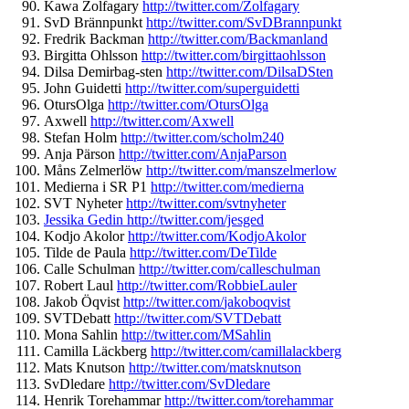
Kawa Zolfagary
http://twitter.com/
Zolfagary
SvD Brännpunkt
http://twitter.com/
SvDBrannpunkt
Fredrik Backman
http://twitter.com/
Backmanland
Birgitta Ohlsson
http://twitter.com/
birgittaohlsson
Dilsa Demirbag-sten
http://twitter.
com/DilsaDSten
John Guidetti
http://twitter.com/
superguidetti
OtursOlga
http://twitter.com/
OtursOlga
Axwell
http://twitter.com/
Axwell
Stefan Holm
http://twitter.com/
scholm240
Anja Pärson
http://twitter.com/
AnjaParson
Måns Zelmerlöw
http://twitter.com/
manszelmerlow
Medierna i SR P1
http://twitter.com/medierna
SVT Nyheter
http://twitter.com/
svtnyheter
Jessika Gedin http://twitter.com/jesged
Kodjo Akolor
http://twitter.com/
KodjoAkolor
Tilde de Paula
http://twitter.com/
DeTilde
Calle Schulman
http://twitter.com/
calleschulman
Robert Laul
http://twitter.com/
RobbieLauler
Jakob Öqvist
http://twitter.com/
jakoboqvist
SVTDebatt
http://twitter.com/
SVTDebatt
Mona Sahlin
http://twitter.com/
MSahlin
Camilla Läckberg
http://twitter.com/
camillalackberg
Mats Knutson
http://twitter.com/
matsknutson
SvDledare
http://twitter.com/
SvDledare
Henrik Torehammar
http://twitter.com/
torehammar