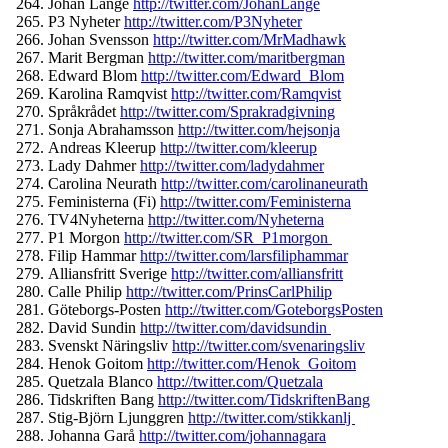
Johan Lange
http://twitter.com/
JohanLange
P3 Nyheter
http://twitter.com/
P3Nyheter
Johan Svensson
http://twitter.com/
MrMadhawk
Marit Bergman
http://twitter.com/
maritbergman
Edward Blom
http://twitter.com/
Edward_Blom
Karolina Ramqvist
http://twitter.com/
Ramqvist
Språkrådet
http://twitter.com/
Sprakradgivning
Sonja Abrahamsson
http://twitter.
com/hejsonja
Andreas Kleerup
http://twitter.com/
kleerup
Lady Dahmer
http://twitter.com/
ladydahmer
Carolina Neurath
http://twitter.com/
carolinaneurath
Feministerna (Fi)
http://twitter.com/
Feministerna
TV4Nyheterna
http://twitter.
com/Nyheterna
P1 Morgon
http://twitter.com/SR_
P1morgon
Filip Hammar
http://twitter.com/
larsfiliphammar
Alliansfritt Sverige
http://twitter.com/
alliansfritt
Calle Philip
http://twitter.com/
PrinsCarlPhilip
Göteborgs-Posten
http://
twitter.com/GoteborgsPosten
David Sundin
http://twitter.com/
davidsundin
Svenskt Näringsliv
http://twitter.com/
svenaringsliv
Henok Goitom
http://twitter.com/
Henok_Goitom
Quetzala Blanco
http://twitter.com/
Quetzala
Tidskriften Bang
http://twitter.com/
TidskriftenBang
Stig-Björn Ljunggren
http://twitter.com/
stikkanlj
Johanna Garå
http://twitter.com/
johannagara