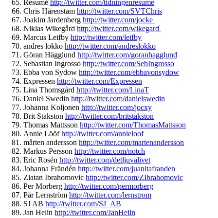
Resumé
http://twitter.com/
tidningenresume
Chris Härenstam
http://twitter.com/
SVTChris
Joakim Jardenberg
http://twitter.com/
jocke
Niklas Wikegård
http://twitter.com/
wikegard
Marcus Leifby
http://twitter.com/
leifby
andres lokko
http://twitter.com/
andreslokko
Göran Hägglund
http://twitter.com/
goranhagglund
Sebastian Ingrosso
http://twitter.com/
SebIngrosso
Ebba von Sydow
http://twitter.com/
ebbavonsydow
Expressen
http://twitter.com/
Expressen
Lina Thomsgård
http://twitter.com/
LinaT
Daniel Swedin
http://twitter.com/
danielswedin
Johanna Koljonen
http://twitter.com/
jocxy
Brit Stakston
http://twitter.com/
britstakston
Thomas Mattsson
http://twitter.com/
ThomasMattsson
Annie Lööf
http://twitter.com/
annieloof
mårten andersson
http://twitter.com/
martenandersson
Markus Persson
http://twitter.com/
notch
Eric Rosén
http://twitter.com/
detljuvalivet
Johanna Frändén
http://twitter.com/
juanitafranden
Zlatan Ibrahomovic
http://twitter.
com/ZIbrahomovic
Per Morberg
http://twitter.com/
permorberg
Pär Lernström
http://twitter.com/
lernstrom
SJ AB
http://twitter.com/SJ_AB
Jan Helin
http://twitter.com/
JanHelin