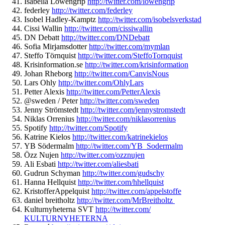
Isabella Löwengrip
http://twitter.com/
lowengrip
federley
http://twitter.com/
federley
Isobel Hadley-Kamptz
http://twitter.
com/isobelsverkstad
Cissi Wallin
http://twitter.com/
cissiwallin
DN Debatt
http://twitter.com/
DNDebatt
Sofia Mirjamsdotter
http://twitter.
com/mymlan
Steffo Törnquist
http://twitter.com/
SteffoTornquist
Krisinformation.se
http://
twitter.com/krisinformation
Johan Rheborg
http://twitter.com/
CanvisNous
Lars Ohly
http://twitter.com/
OhlyLars
Petter Alexis
http://twitter.com/
PetterAlexis
@sweden / Peter
http://twitter.com/sweden
Jenny Strömstedt
http://twitter.com/
jennystromstedt
Niklas Orrenius
http://twitter.com/
niklasorrenius
Spotify
http://twitter.com/Spotify
Katrine Kielos
http://twitter.com/
katrinekielos
YB Södermalm
http://twitter.com/YB_
Sodermalm
Özz Nujen
http://twitter.com/ozznujen
Ali Esbati
http://twitter.com/aliesbati
Gudrun Schyman
http://twitter.com/gudschy
Hanna Hellquist
http://twitter.com/
hhellquist
KristofferAppelquist
http://
twitter.com/appelstoffe
daniel breitholtz
http://twitter.com/
MrBreitholtz
Kulturnyheterna SVT
http://twitter.com/
KULTURNYHETERNA