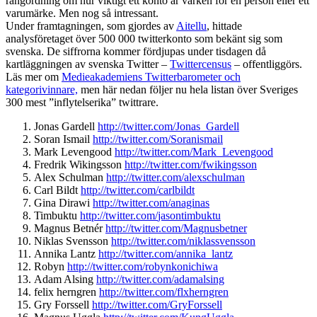
rangordning om hur viktigt ett konto är varken för en person eller ett
varumärke. Men nog så intressant.
Under framtagningen, som gjordes av
Aitellu
, hittade
analysföretaget över 500 000 twitterkonto som bekänt sig som
svenska. De siffrorna kommer fördjupas under tisdagen då
kartläggningen av svenska Twitter –
Twittercensus
– offentliggörs.
Läs mer om
Medieakademiens Twitterbarometer och
kategorivinnare,
men här nedan följer nu hela listan över Sveriges
300 mest ”inflytelserika” twittrare.
Jonas Gardell
http://twitter.com/
Jonas_Gardell
Soran Ismail
http://twitter.com/
Soranismail
Mark Levengood
http://twitter.com/
Mark_Levengood
Fredrik Wikingsson
http://twitter.com/
fwikingsson
Alex Schulman
http://twitter.com/
alexschulman
Carl Bildt
http://twitter.com/
carlbildt
Gina Dirawi
http://twitter.com/
anaginas
Timbuktu
http://twitter.com/
jasontimbuktu
Magnus Betnér
http://twitter.com/
Magnusbetner
Niklas Svensson
http://twitter.com/
niklassvensson
Annika Lantz
http://twitter.com/
annika_lantz
Robyn
http://twitter.com/
robynkonichiwa
Adam Alsing
http://twitter.com/
adamalsing
felix herngren
http://twitter.com/
flxherngren
Gry Forssell
http://twitter.com/
GryForssell