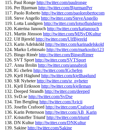
Paul Ronge
http://twitter.com/
paulronge
Per Bjurman
http://twitter.com/
BjurmanPer
Paolo Roberto
http://twitter.com/
paolorobertocom
Steve Angello
http://twitter.com/
SteveAngello
Lotta Lundgren
http://twitter.com/
lotsoflundgren
Katerina Janouch
http://twitter.com/
katjanouch
Martin Jönsson
http://twitter.com/
MJSvDKultur
Ulf Bjereld
http://twitter.com/
UlfBjereld
Karin Adelsköld
http://twitter.com/
karinadelskold
Marko Lehtosalo
http://twitter.com/
markoolio123
Bingo Rimér
http://twitter.com/
BingoRimer
SVT Sport
http://twitter.com/
SVTSport
Anna Brolin
http://twitter.com/
annabroli
IG chefen
http://twitter.com/
IGchefen
Kjell Häglund
http://twitter.com/
kjellhaglund
SR Nyheter
http://twitter.com/sr_
nyheter
Kjell Eriksson
http://twitter.com/
kjelleman
Deeped Strandh
http://twitter.com/
deeped
SvD.se
http://twitter.com/
SvDse
Tim Bergling
http://twitter.com/
Avicii
Josefin Crafoord
http://twitter.com/
Crafoord
Karin Pettersson
http://twitter.com/
AB_Karin
Kristoffer Triumf
http://twitter.com/
triumf
DN Kultur
http://twitter.com/
DNKultur
Sakine
http://twitter.com/
Sakine