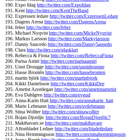
Expo Idag
http://twitter.com/
ExpoIdag
Kent
http://twitter.com/
KentTheBand
Expressen ledare
http://twitter.com/
ExpressenLedare
Dagens Arena
http://twitter.com/
DagensArena
feber
http://twitter.com/feber
Michael Nyqvist
http://twitter.com/
MickeNyqvist
Markus Larsson
http://twitter.com/
Markylarsson
Danny Saucedo
http://twitter.com/
Danny5ausedo
Clara
http://twitter.com/
glasklart
Rebecca & Fiona
http://twitter.com/
RebeccaFiona
Parisa Amiri
http://twitter.com/
parisaamiri
Unni Drougge
http://twitter.com/
unnidrougge
Hasse Brontén
http://twitter.com/
hassebronten
martin björk
http://twitter.com/
martinbjork
Kikki Danielsson
http://twitter.com/
KikkiDee
Ametist Azordegan
http://twitter.com/
ametistametist
Eva Dahlgren
http://twitter.com/
evgud
Anna-Karin Hatt
http://twitter.com/
annakarin_hatt
Marie Lehmann
http://twitter.com/
svtlehmann
Stina Wollter
http://twitter.com/
stinawollter
Bojan Djordjic
http://twitter.com/
BojanDjordjic7
Makthavare.se
http://twitter.
com/makthavare
Aftonbladet Ledare
http://twitter.com/
bladetledare
Nina Hemmingsson
http://twitter.
com/ninahemmingsson
Jonna Bergh
http://twitter.com/
JonnaBergh