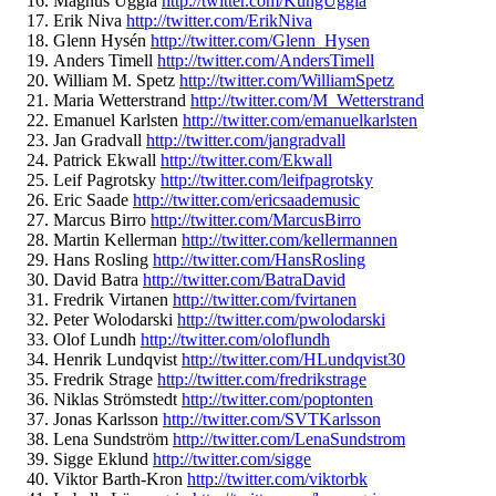
Magnus Uggla
http://twitter.com/
KungUggla
Erik Niva
http://twitter.com/
ErikNiva
Glenn Hysén
http://twitter.com/
Glenn_Hysen
Anders Timell
http://twitter.com/
AndersTimell
William M. Spetz
http://twitter.com/
WilliamSpetz
Maria Wetterstrand
http://twitter.
com/M_Wetterstrand
Emanuel Karlsten
http://twitter.com/
emanuelkarlsten
Jan Gradvall
http://twitter.com/
jangradvall
Patrick Ekwall
http://twitter.com/
Ekwall
Leif Pagrotsky
http://twitter.com/
leifpagrotsky
Eric Saade
http://twitter.com/
ericsaademusic
Marcus Birro
http://twitter.com/
MarcusBirro
Martin Kellerman
http://twitter.com/
kellermannen
Hans Rosling
http://twitter.com/
HansRosling
David Batra
http://twitter.com/
BatraDavid
Fredrik Virtanen
http://twitter.com/
fvirtanen
Peter Wolodarski
http://twitter.com/
pwolodarski
Olof Lundh
http://twitter.com/
oloflundh
Henrik Lundqvist
http://twitter.com/
HLundqvist30
Fredrik Strage
http://twitter.com/
fredrikstrage
Niklas Strömstedt
http://twitter.com/
poptonten
Jonas Karlsson
http://twitter.com/
SVTKarlsson
Lena Sundström
http://twitter.com/
LenaSundstrom
Sigge Eklund
http://twitter.com/
sigge
Viktor Barth-Kron
http://twitter.com/
viktorbk