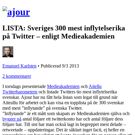
LISTA: Sveriges 300 mest inflytelserika
på Twitter – enligt Medieakademien
Emanuel Karlsten
•
Publicerad 9/3 2013
2 kommentarer
I torsdags presenterade
Medieakademien
och
Aitellu
Twitterbarometern
och listade Twitters tio mest inflytelserika
svenskar. Ajour har nu fått hela listan som legat till grund när
Aiteullu för arbetet och kan visa en topplista på de 300 svenskar
med mest ”inflytande” på svenska Twitter.
”Inflytande” är ett mått som skapats av Medieakademien själva och
bygger på
antal följare ett twitterkonto har och antal följare dess
följare har. Till sist har man också lagt in begreppet mest delade –
retweetade – uppdateringar. Det är såklart inget facit, ej heller en