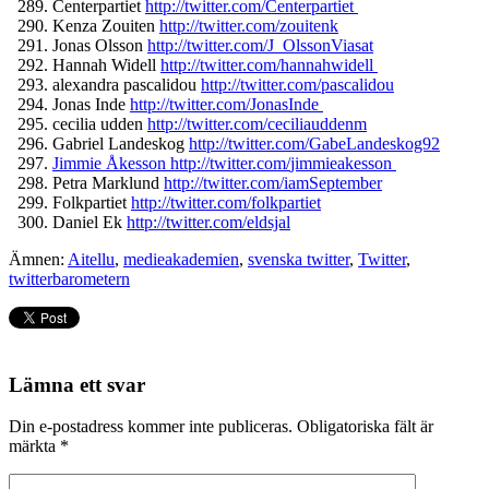
Centerpartiet
http://twitter.
com/Centerpartiet
Kenza Zouiten
http://twitter.com/
zouitenk
Jonas Olsson
http://twitter.com/J_
OlssonViasat
Hannah Widell
http://twitter.com/
hannahwidell
alexandra pascalidou
http://twitter.com/
pascalidou
Jonas Inde
http://twitter.com/
JonasInde
cecilia udden
http://twitter.com/
ceciliauddenm
Gabriel Landeskog
http://twitter.com/
GabeLandeskog92
Jimmie Åkesson http://twitter.com/
jimmieakesson
Petra Marklund
http://twitter.com/
iamSeptember
Folkpartiet
http://twitter.
com/folkpartiet
Daniel Ek
http://twitter.com/eldsjal
Ämnen:
Aitellu
,
medieakademien
,
svenska twitter
,
Twitter
,
twitterbarometern
Lämna ett svar
Din e-postadress kommer inte publiceras.
Obligatoriska fält är
märkta
*