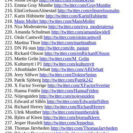
Emma Gray Munthe
http://twitter.com/
GrayMunthe
ElinGrelssonAlmestad
http://
twitter.com/elingrelssonalm
Karin Hübinette
http://twitter.com/
KarinHubinette
Mans Moller http://twitter.com/MansMoller
Nya Moderaterna
http://twitter.
com/nya_moderaterna
Amanda Schulman
http://twitter.com/
amandawidell
Oisín Cantwell
http://twitter.com/
oisincantwell
Martina Thun
http://twitter.com/
martinathun
DN På stan
http://twitter.com/dn_
pastan
Rickard Olsson
http://twitter.com/
enRickardOlsson
Martin Gelin
http://twitter.com/M_
Gelin
Kulturnytt i P1
http://twitter.com/
kulturnytt
Aftonbladet Debatt
http://twitter.com/
ABDebatt
Jerry Silfwer
http://twitter.com/
DoktorSpinn
Patrik Sjöberg
http://twitter.com/
Patrik242
X Factor Sverige
http://twitter.com/
XFactorSverige
Hanna Fridén
http://twitter.com/
HannaFriden
Nöjesguiden
http://twitter.
com/nojesguiden
Edward af Sillén
http://twitter.com/
EdwardafSillen
Richard Herrey
http://twitter.com/
RichardHerrey
Ulrik Munther
http://twitter.com/
muntherulrik
Björn af Kleen
http://twitter.com/
bjornafkleen
Jesper Hussfelt
http://twitter.com/
Jeppehus
Thomas Järvheden
http://twitter.com/
ThomasJarvheden