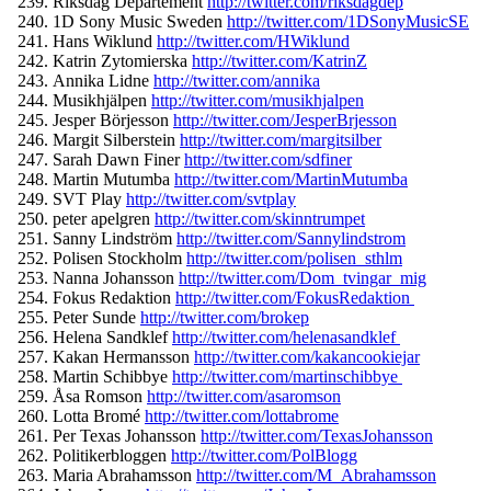
Riksdag Departement
http://twitter.
com/riksdagdep
1D Sony Music Sweden
http://twitter.com/
1DSonyMusicSE
Hans Wiklund
http://twitter.com/
HWiklund
Katrin Zytomierska
http://twitter.
com/KatrinZ
Annika Lidne
http://twitter.com/
annika
Musikhjälpen
http://twitter.
com/musikhjalpen
Jesper Börjesson
http://twitter.com/
JesperBrjesson
Margit Silberstein
http://twitter.
com/margitsilber
Sarah Dawn Finer
http://twitter.com/
sdfiner
Martin Mutumba
http://twitter.com/
MartinMutumba
SVT Play
http://twitter.com/
svtplay
peter apelgren
http://twitter.com/
skinntrumpet
Sanny Lindström
http://twitter.com/
Sannylindstrom
Polisen Stockholm
http://twitter.com/
polisen_sthlm
Nanna Johansson
http://twitter.com/
Dom_tvingar_mig
Fokus Redaktion
http://twitter.com/
FokusRedaktion
Peter Sunde
http://twitter.com/
brokep
Helena Sandklef
http://twitter.com/
helenasandklef
Kakan Hermansson
http://twitter.com/
kakancookiejar
Martin Schibbye
http://twitter.com/
martinschibbye
Åsa Romson
http://twitter.com/
asaromson
Lotta Bromé
http://twitter.com/
lottabrome
Per Texas Johansson
http://twitter.com/
TexasJohansson
Politikerbloggen
http://
twitter.com/PolBlogg
Maria Abrahamsson
http://twitter.
com/M_Abrahamsson