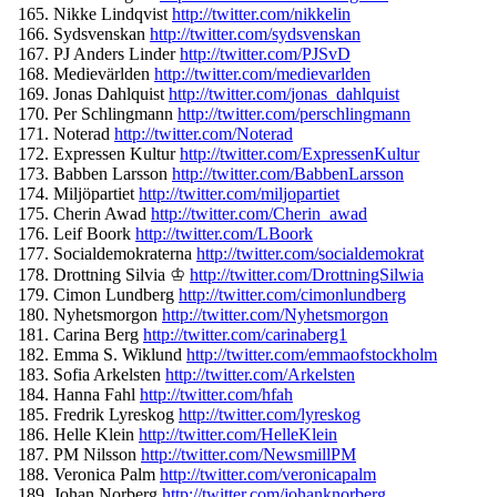
Nikke Lindqvist
http://twitter.com/
nikkelin
Sydsvenskan
http://twitter.
com/sydsvenskan
PJ Anders Linder
http://twitter.com/
PJSvD
Medievärlden
http://twitter.
com/medievarlden
Jonas Dahlquist
http://twitter.com/
jonas_dahlquist
Per Schlingmann
http://twitter.
com/perschlingmann
Noterad
http://twitter.com/
Noterad
Expressen Kultur
http://twitter.com/
ExpressenKultur
Babben Larsson
http://twitter.com/
BabbenLarsson
Miljöpartiet
http://twitter.
com/miljopartiet
Cherin Awad
http://twitter.com/
Cherin_awad
Leif Boork
http://twitter.com/
LBoork
Socialdemokraterna
http://
twitter.com/socialdemokrat
Drottning Silvia ♔
http://twitter.com/
DrottningSilwia
Cimon Lundberg
http://twitter.com/
cimonlundberg
Nyhetsmorgon
http://twitter.
com/Nyhetsmorgon
Carina Berg
http://twitter.com/
carinaberg1
Emma S. Wiklund
http://twitter.com/
emmaofstockholm
Sofia Arkelsten
http://twitter.com/
Arkelsten
Hanna Fahl
http://twitter.com/hfah
Fredrik Lyreskog
http://twitter.com/
lyreskog
Helle Klein
http://twitter.com/
HelleKlein
PM Nilsson
http://twitter.com/
NewsmillPM
Veronica Palm
http://twitter.com/
veronicapalm
Johan Norberg
http://twitter.com/
johanknorberg