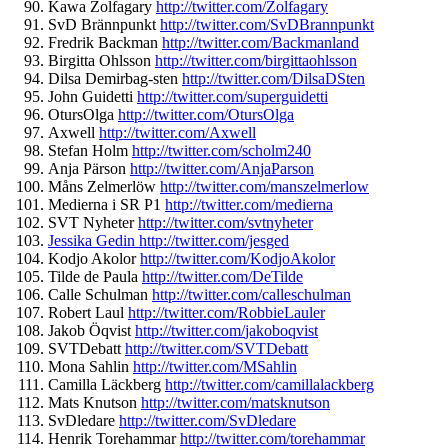
Kawa Zolfagary
http://twitter.com/
Zolfagary
SvD Brännpunkt
http://twitter.com/
SvDBrannpunkt
Fredrik Backman
http://twitter.com/
Backmanland
Birgitta Ohlsson
http://twitter.com/
birgittaohlsson
Dilsa Demirbag-sten
http://twitter.
com/DilsaDSten
John Guidetti
http://twitter.com/
superguidetti
OtursOlga
http://twitter.com/
OtursOlga
Axwell
http://twitter.com/
Axwell
Stefan Holm
http://twitter.com/
scholm240
Anja Pärson
http://twitter.com/
AnjaParson
Måns Zelmerlöw
http://twitter.com/
manszelmerlow
Medierna i SR P1
http://twitter.com/medierna
SVT Nyheter
http://twitter.com/
svtnyheter
Jessika Gedin http://twitter.com/jesged
Kodjo Akolor
http://twitter.com/
KodjoAkolor
Tilde de Paula
http://twitter.com/
DeTilde
Calle Schulman
http://twitter.com/
calleschulman
Robert Laul
http://twitter.com/
RobbieLauler
Jakob Öqvist
http://twitter.com/
jakoboqvist
SVTDebatt
http://twitter.com/
SVTDebatt
Mona Sahlin
http://twitter.com/
MSahlin
Camilla Läckberg
http://twitter.com/
camillalackberg
Mats Knutson
http://twitter.com/
matsknutson
SvDledare
http://twitter.com/
SvDledare
Henrik Torehammar
http://twitter.com/
torehammar