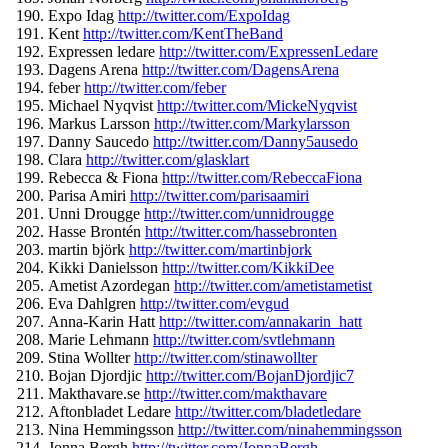
Expo Idag
http://twitter.com/
ExpoIdag
Kent
http://twitter.com/
KentTheBand
Expressen ledare
http://twitter.com/
ExpressenLedare
Dagens Arena
http://twitter.com/
DagensArena
feber
http://twitter.com/feber
Michael Nyqvist
http://twitter.com/
MickeNyqvist
Markus Larsson
http://twitter.com/
Markylarsson
Danny Saucedo
http://twitter.com/
Danny5ausedo
Clara
http://twitter.com/
glasklart
Rebecca & Fiona
http://twitter.com/
RebeccaFiona
Parisa Amiri
http://twitter.com/
parisaamiri
Unni Drougge
http://twitter.com/
unnidrougge
Hasse Brontén
http://twitter.com/
hassebronten
martin björk
http://twitter.com/
martinbjork
Kikki Danielsson
http://twitter.com/
KikkiDee
Ametist Azordegan
http://twitter.com/
ametistametist
Eva Dahlgren
http://twitter.com/
evgud
Anna-Karin Hatt
http://twitter.com/
annakarin_hatt
Marie Lehmann
http://twitter.com/
svtlehmann
Stina Wollter
http://twitter.com/
stinawollter
Bojan Djordjic
http://twitter.com/
BojanDjordjic7
Makthavare.se
http://twitter.
com/makthavare
Aftonbladet Ledare
http://twitter.com/
bladetledare
Nina Hemmingsson
http://twitter.
com/ninahemmingsson
Jonna Bergh
http://twitter.com/
JonnaBergh