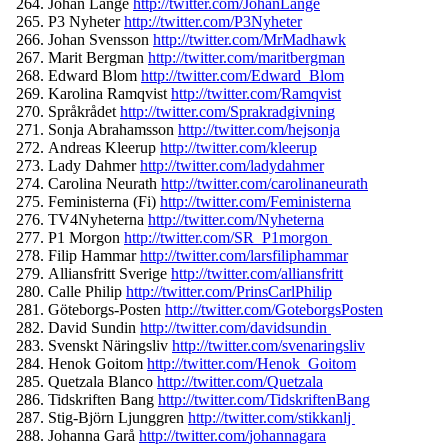
Johan Lange
http://twitter.com/
JohanLange
P3 Nyheter
http://twitter.com/
P3Nyheter
Johan Svensson
http://twitter.com/
MrMadhawk
Marit Bergman
http://twitter.com/
maritbergman
Edward Blom
http://twitter.com/
Edward_Blom
Karolina Ramqvist
http://twitter.com/
Ramqvist
Språkrådet
http://twitter.com/
Sprakradgivning
Sonja Abrahamsson
http://twitter.
com/hejsonja
Andreas Kleerup
http://twitter.com/
kleerup
Lady Dahmer
http://twitter.com/
ladydahmer
Carolina Neurath
http://twitter.com/
carolinaneurath
Feministerna (Fi)
http://twitter.com/
Feministerna
TV4Nyheterna
http://twitter.
com/Nyheterna
P1 Morgon
http://twitter.com/SR_
P1morgon
Filip Hammar
http://twitter.com/
larsfiliphammar
Alliansfritt Sverige
http://twitter.com/
alliansfritt
Calle Philip
http://twitter.com/
PrinsCarlPhilip
Göteborgs-Posten
http://
twitter.com/GoteborgsPosten
David Sundin
http://twitter.com/
davidsundin
Svenskt Näringsliv
http://twitter.com/
svenaringsliv
Henok Goitom
http://twitter.com/
Henok_Goitom
Quetzala Blanco
http://twitter.com/
Quetzala
Tidskriften Bang
http://twitter.com/
TidskriftenBang
Stig-Björn Ljunggren
http://twitter.com/
stikkanlj
Johanna Garå
http://twitter.com/
johannagara