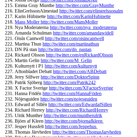
Emma Gray Munthe
http://twitter.com/
GrayMunthe
ElinGrelssonAlmestad
http://
twitter.com/elingrelssonalm
Karin Hübinette
http://twitter.com/
KarinHubinette
Mans Moller http://twitter.com/MansMoller
Nya Moderaterna
http://twitter.
com/nya_moderaterna
Amanda Schulman
http://twitter.com/
amandawidell
Oisín Cantwell
http://twitter.com/
oisincantwell
Martina Thun
http://twitter.com/
martinathun
DN På stan
http://twitter.com/dn_
pastan
Rickard Olsson
http://twitter.com/
enRickardOlsson
Martin Gelin
http://twitter.com/M_
Gelin
Kulturnytt i P1
http://twitter.com/
kulturnytt
Aftonbladet Debatt
http://twitter.com/
ABDebatt
Jerry Silfwer
http://twitter.com/
DoktorSpinn
Patrik Sjöberg
http://twitter.com/
Patrik242
X Factor Sverige
http://twitter.com/
XFactorSverige
Hanna Fridén
http://twitter.com/
HannaFriden
Nöjesguiden
http://twitter.
com/nojesguiden
Edward af Sillén
http://twitter.com/
EdwardafSillen
Richard Herrey
http://twitter.com/
RichardHerrey
Ulrik Munther
http://twitter.com/
muntherulrik
Björn af Kleen
http://twitter.com/
bjornafkleen
Jesper Hussfelt
http://twitter.com/
Jeppehus
Thomas Järvheden
http://twitter.com/
ThomasJarvheden