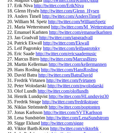
Magnus Uggla
http://twitter.com/
KungUggla
Erik Niva
http://twitter.com/
ErikNiva
Glenn Hysén
http://twitter.com/
Glenn_Hysen
Anders Timell
http://twitter.com/
AndersTimell
William M. Spetz
http://twitter.com/
WilliamSpetz
Maria Wetterstrand
http://twitter.
com/M_Wetterstrand
Emanuel Karlsten
http://twitter.com/
emanuelkarlsten
Jan Gradvall
http://twitter.com/
jangradvall
Patrick Ekwall
http://twitter.com/
Ekwall
Leif Pagrotsky
http://twitter.com/
leifpagrotsky
Eric Saade
http://twitter.com/
ericsaademusic
Marcus Birro
http://twitter.com/
MarcusBirro
Martin Kellerman
http://twitter.com/
kellermannen
Hans Rosling
http://twitter.com/
HansRosling
David Batra
http://twitter.com/
BatraDavid
Fredrik Virtanen
http://twitter.com/
fvirtanen
Peter Wolodarski
http://twitter.com/
pwolodarski
Olof Lundh
http://twitter.com/
oloflundh
Henrik Lundqvist
http://twitter.com/
HLundqvist30
Fredrik Strage
http://twitter.com/
fredrikstrage
Niklas Strömstedt
http://twitter.com/
poptonten
Jonas Karlsson
http://twitter.com/
SVTKarlsson
Lena Sundström
http://twitter.com/
LenaSundstrom
Sigge Eklund
http://twitter.com/
sigge
Viktor Barth-Kron
http://twitter.com/
viktorbk