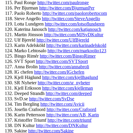
Paul Ronge
http://twitter.com/
paulronge
Per Bjurman
http://twitter.com/
BjurmanPer
Paolo Roberto
http://twitter.com/
paolorobertocom
Steve Angello
http://twitter.com/
SteveAngello
Lotta Lundgren
http://twitter.com/
lotsoflundgren
Katerina Janouch
http://twitter.com/
katjanouch
Martin Jönsson
http://twitter.com/
MJSvDKultur
Ulf Bjereld
http://twitter.com/
UlfBjereld
Karin Adelsköld
http://twitter.com/
karinadelskold
Marko Lehtosalo
http://twitter.com/
markoolio123
Bingo Rimér
http://twitter.com/
BingoRimer
SVT Sport
http://twitter.com/
SVTSport
Anna Brolin
http://twitter.com/
annabroli
IG chefen
http://twitter.com/
IGchefen
Kjell Häglund
http://twitter.com/
kjellhaglund
SR Nyheter
http://twitter.com/sr_
nyheter
Kjell Eriksson
http://twitter.com/
kjelleman
Deeped Strandh
http://twitter.com/
deeped
SvD.se
http://twitter.com/
SvDse
Tim Bergling
http://twitter.com/
Avicii
Josefin Crafoord
http://twitter.com/
Crafoord
Karin Pettersson
http://twitter.com/
AB_Karin
Kristoffer Triumf
http://twitter.com/
triumf
DN Kultur
http://twitter.com/
DNKultur
Sakine
http://twitter.com/
Sakine