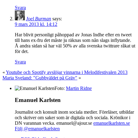
Svara
Joel Burman
says:
9 mars 2013 kl. 14:12
Har blivit personligt påhoppad av Jonas Indhe efter en tweet
till hans ex-fru det måste ju räknas som nån slags inflytande.
Å andra sidan så har väl 50% av alla svenska twittrare råkat ut
för det.
Svara
«
Youtube och Spotify avslöjar vinnarna i Melodifestivalen 2013
Maria Sveland: "Gubbväldet på Gräv"
»
Foto:
Martin Ridne
Emanuel Karlsten
Journalist och konsult inom sociala medier. Föreläser, utbildar
och skriver om saker som är digitala och sociala. Krönikor i
DN varannan vecka. emanuel@ajour.se
emanuelkarlsten.se
Följ @emanuelkarlsten