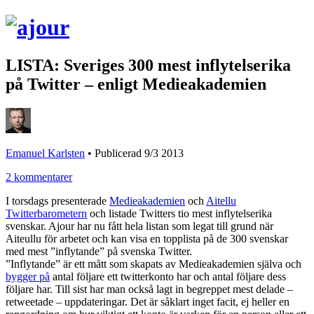
LISTA: Sveriges 300 mest inflytelserika
på Twitter – enligt Medieakademien
Emanuel Karlsten
•
Publicerad 9/3 2013
2 kommentarer
I torsdags presenterade
Medieakademien
och
Aitellu
Twitterbarometern
och listade Twitters tio mest inflytelserika
svenskar. Ajour har nu fått hela listan som legat till grund när
Aiteullu för arbetet och kan visa en topplista på de 300 svenskar
med mest ”inflytande” på svenska Twitter.
”Inflytande” är ett mått som skapats av Medieakademien själva och
bygger på
antal följare ett twitterkonto har och antal följare dess
följare har. Till sist har man också lagt in begreppet mest delade –
retweetade – uppdateringar. Det är såklart inget facit, ej heller en