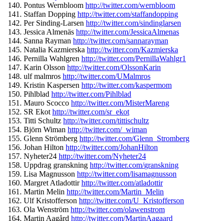
Pontus Wernbloom
http://twitter.com/
wernbloom
Staffan Dopping
http://twitter.com/
staffandopping
Per Sinding-Larsen
http://twitter.
com/sindinglarsen
Jessica Almenäs
http://twitter.com/
JessicaAlmenas
Sanna Rayman
http://twitter.com/
sannarayman
Natalia Kazmierska
http://twitter.com/
Kazmierska
Pernilla Wahlgren
http://twitter.com/
PernillaWahlgr1
Karin Olsson
http://twitter.com/
OlssonKarin
ulf malmros
http://twitter.com/
UMalmros
Kristin Kaspersen
http://twitter.com/
kaspermom
Pihlblad
http://twitter.com/
Pihlblad
Mauro Scocco
http://twitter.com/
MisterMareng
SR Ekot
http://twitter.com/sr_
ekot
Titti Schultz
http://twitter.com/
tittischultz
Björn Wiman
http://twitter.com/_
wiman
Glenn Strömberg
http://twitter.com/
Glenn_Stromberg
Johan Hilton
http://twitter.com/
JohanHilton
Nyheter24
http://twitter.com/
Nyheter24
Uppdrag granskning
http://twitter.com/
granskning
Lisa Magnusson
http://twitter.com/
lisamagnusson
Margret Atladottir
http://twitter.com/
atladottir
Martin Melin
http://twitter.com/
Martin_Melin
Ulf Kristofferson
http://twitter.
com/U_Kristofferson
Ola Wenström
http://twitter.com/
olawenstrom
Martin Aagård
http://twitter.com/
MartinAagaard