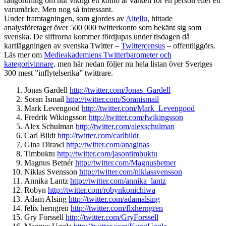
rangordning om hur viktigt ett konto är varken för en person eller ett
varumärke. Men nog så intressant.
Under framtagningen, som gjordes av
Aitellu
, hittade
analysföretaget över 500 000 twitterkonto som bekänt sig som
svenska. De siffrorna kommer fördjupas under tisdagen då
kartläggningen av svenska Twitter –
Twittercensus
– offentliggörs.
Läs mer om
Medieakademiens Twitterbarometer och
kategorivinnare,
men här nedan följer nu hela listan över Sveriges
300 mest ”inflytelserika” twittrare.
Jonas Gardell
http://twitter.com/
Jonas_Gardell
Soran Ismail
http://twitter.com/
Soranismail
Mark Levengood
http://twitter.com/
Mark_Levengood
Fredrik Wikingsson
http://twitter.com/
fwikingsson
Alex Schulman
http://twitter.com/
alexschulman
Carl Bildt
http://twitter.com/
carlbildt
Gina Dirawi
http://twitter.com/
anaginas
Timbuktu
http://twitter.com/
jasontimbuktu
Magnus Betnér
http://twitter.com/
Magnusbetner
Niklas Svensson
http://twitter.com/
niklassvensson
Annika Lantz
http://twitter.com/
annika_lantz
Robyn
http://twitter.com/
robynkonichiwa
Adam Alsing
http://twitter.com/
adamalsing
felix herngren
http://twitter.com/
flxherngren
Gry Forssell
http://twitter.com/
GryForssell