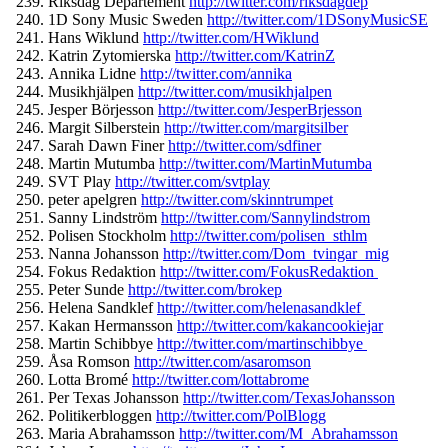
Riksdag Departement
http://twitter.
com/riksdagdep
1D Sony Music Sweden
http://twitter.com/
1DSonyMusicSE
Hans Wiklund
http://twitter.com/
HWiklund
Katrin Zytomierska
http://twitter.
com/KatrinZ
Annika Lidne
http://twitter.com/
annika
Musikhjälpen
http://twitter.
com/musikhjalpen
Jesper Börjesson
http://twitter.com/
JesperBrjesson
Margit Silberstein
http://twitter.
com/margitsilber
Sarah Dawn Finer
http://twitter.com/
sdfiner
Martin Mutumba
http://twitter.com/
MartinMutumba
SVT Play
http://twitter.com/
svtplay
peter apelgren
http://twitter.com/
skinntrumpet
Sanny Lindström
http://twitter.com/
Sannylindstrom
Polisen Stockholm
http://twitter.com/
polisen_sthlm
Nanna Johansson
http://twitter.com/
Dom_tvingar_mig
Fokus Redaktion
http://twitter.com/
FokusRedaktion
Peter Sunde
http://twitter.com/
brokep
Helena Sandklef
http://twitter.com/
helenasandklef
Kakan Hermansson
http://twitter.com/
kakancookiejar
Martin Schibbye
http://twitter.com/
martinschibbye
Åsa Romson
http://twitter.com/
asaromson
Lotta Bromé
http://twitter.com/
lottabrome
Per Texas Johansson
http://twitter.com/
TexasJohansson
Politikerbloggen
http://
twitter.com/PolBlogg
Maria Abrahamsson
http://twitter.
com/M_Abrahamsson