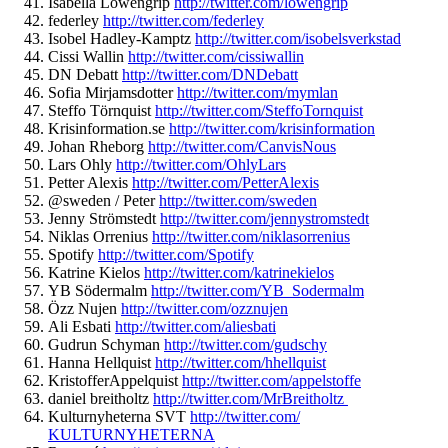
Isabella Löwengrip
http://twitter.com/
lowengrip
federley
http://twitter.com/
federley
Isobel Hadley-Kamptz
http://twitter.
com/isobelsverkstad
Cissi Wallin
http://twitter.com/
cissiwallin
DN Debatt
http://twitter.com/
DNDebatt
Sofia Mirjamsdotter
http://twitter.
com/mymlan
Steffo Törnquist
http://twitter.com/
SteffoTornquist
Krisinformation.se
http://
twitter.com/krisinformation
Johan Rheborg
http://twitter.com/
CanvisNous
Lars Ohly
http://twitter.com/
OhlyLars
Petter Alexis
http://twitter.com/
PetterAlexis
@sweden / Peter
http://twitter.com/sweden
Jenny Strömstedt
http://twitter.com/
jennystromstedt
Niklas Orrenius
http://twitter.com/
niklasorrenius
Spotify
http://twitter.com/Spotify
Katrine Kielos
http://twitter.com/
katrinekielos
YB Södermalm
http://twitter.com/YB_
Sodermalm
Özz Nujen
http://twitter.com/ozznujen
Ali Esbati
http://twitter.com/aliesbati
Gudrun Schyman
http://twitter.com/gudschy
Hanna Hellquist
http://twitter.com/
hhellquist
KristofferAppelquist
http://
twitter.com/appelstoffe
daniel breitholtz
http://twitter.com/
MrBreitholtz
Kulturnyheterna SVT
http://twitter.com/
KULTURNYHETERNA