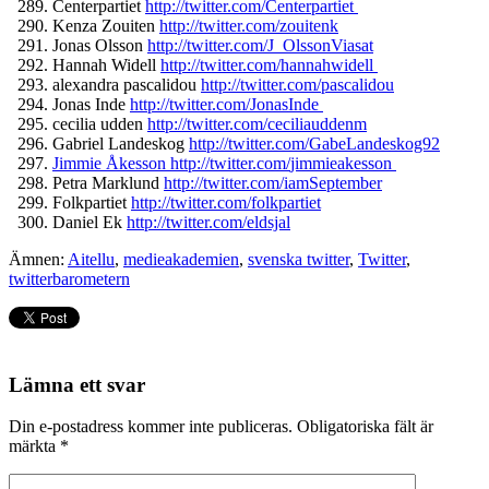
Centerpartiet
http://twitter.
com/Centerpartiet
Kenza Zouiten
http://twitter.com/
zouitenk
Jonas Olsson
http://twitter.com/J_
OlssonViasat
Hannah Widell
http://twitter.com/
hannahwidell
alexandra pascalidou
http://twitter.com/
pascalidou
Jonas Inde
http://twitter.com/
JonasInde
cecilia udden
http://twitter.com/
ceciliauddenm
Gabriel Landeskog
http://twitter.com/
GabeLandeskog92
Jimmie Åkesson http://twitter.com/
jimmieakesson
Petra Marklund
http://twitter.com/
iamSeptember
Folkpartiet
http://twitter.
com/folkpartiet
Daniel Ek
http://twitter.com/eldsjal
Ämnen:
Aitellu
,
medieakademien
,
svenska twitter
,
Twitter
,
twitterbarometern
Lämna ett svar
Din e-postadress kommer inte publiceras.
Obligatoriska fält är
märkta
*