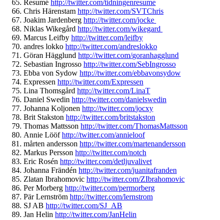
Resumé
http://twitter.com/
tidningenresume
Chris Härenstam
http://twitter.com/
SVTChris
Joakim Jardenberg
http://twitter.com/
jocke
Niklas Wikegård
http://twitter.com/
wikegard
Marcus Leifby
http://twitter.com/
leifby
andres lokko
http://twitter.com/
andreslokko
Göran Hägglund
http://twitter.com/
goranhagglund
Sebastian Ingrosso
http://twitter.com/
SebIngrosso
Ebba von Sydow
http://twitter.com/
ebbavonsydow
Expressen
http://twitter.com/
Expressen
Lina Thomsgård
http://twitter.com/
LinaT
Daniel Swedin
http://twitter.com/
danielswedin
Johanna Koljonen
http://twitter.com/
jocxy
Brit Stakston
http://twitter.com/
britstakston
Thomas Mattsson
http://twitter.com/
ThomasMattsson
Annie Lööf
http://twitter.com/
annieloof
mårten andersson
http://twitter.com/
martenandersson
Markus Persson
http://twitter.com/
notch
Eric Rosén
http://twitter.com/
detljuvalivet
Johanna Frändén
http://twitter.com/
juanitafranden
Zlatan Ibrahomovic
http://twitter.
com/ZIbrahomovic
Per Morberg
http://twitter.com/
permorberg
Pär Lernström
http://twitter.com/
lernstrom
SJ AB
http://twitter.com/SJ_AB
Jan Helin
http://twitter.com/
JanHelin