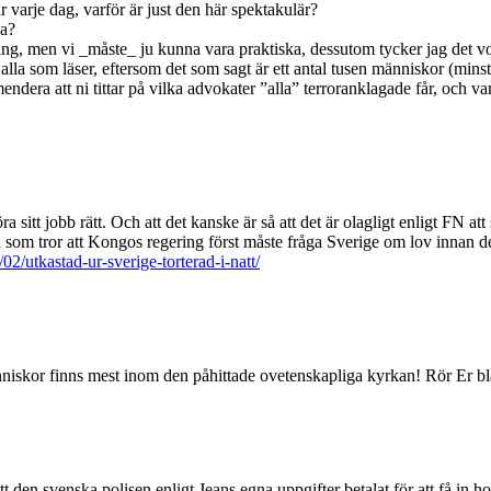
ar varje dag, varför är just den här spektakulär?
na?
ndring, men vi _måste_ ju kunna vara praktiska, dessutom tycker jag det v
 alla som läser, eftersom det som sagt är ett antal tusen människor (minst
endera att ni tittar på vilka advokater ”alla” terroranklagade får, och var
itt jobb rätt. Och att det kanske är så att det är olagligt enligt FN att sk
 som tror att Kongos regering först måste fråga Sverige om lov innan 
2/utkastad-ur-sverige-torterad-i-natt/
iskor finns mest inom den påhittade ovetenskapliga kyrkan! Rör Er bland 
tt den svenska polisen enligt Jeans egna uppgifter betalat för att få in h