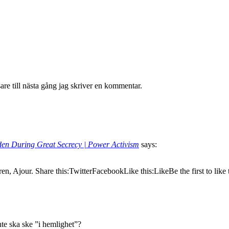
re till nästa gång jag skriver en kommentar.
den During Great Secrecy | Power Activism
says:
n, Ajour. Share this:TwitterFacebookLike this:LikeBe the first to lik
nte ska ske ”i hemlighet”?