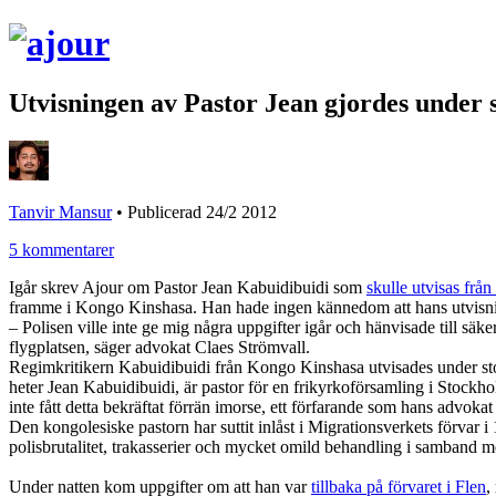
Utvisningen av Pastor Jean gjordes under 
Tanvir Mansur
•
Publicerad 24/2 2012
5 kommentarer
Igår skrev Ajour om Pastor Jean Kabuidibuidi som
skulle utvisas från
framme i Kongo Kinshasa. Han hade ingen kännedom att hans utvisning 
– Polisen ville inte ge mig några uppgifter igår och hänvisade till s
flygplatsen, säger advokat Claes Strömvall.
Regimkritikern Kabuidibuidi från Kongo Kinshasa utvisades under stort
heter Jean Kabuidibuidi, är pastor för en frikyrkoförsamling i Stockho
inte fått detta bekräftat förrän imorse, ett förfarande som hans advoka
Den kongolesiske pastorn har suttit inlåst i Migrationsverkets förvar i 
polisbrutalitet, trakasserier och mycket omild behandling i samband m
Under natten kom uppgifter om att han var
tillbaka på förvaret i Flen
,