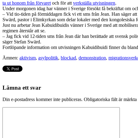
ta ut honom från förvaret
och för att
verkställa utvisningen
.
Under morgonen idag har vänner i Sverige försökt få bekräftat om och 
– Vid tio-tiden på förmiddagen fick vi ett sms från Jean. Han säger att
Swärd, pastor i Elimkyrkan som delar lokaler med den kongolesiska f
Just nu arbetar Jean Kabuidibuidis vänner i Sverige med att mobilisera
regimen återstår att se.
– Jag fick vid 12-tiden sms från Jean där han berättade att svensk poli
säger Stefan Swärd.
Fortlöpande information om utvisningen Kabuidibuidi finner du bland
Ämnen:
aktivism
,
asylpolitik
,
blockad
,
demonstration
,
migrationsverk
Lämna ett svar
Din e-postadress kommer inte publiceras.
Obligatoriska fält är märkta