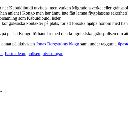
när Kabuidibuidi utvisats, men varken Migrationsverket eller gränspolis
 han anlänt i Kongo men har ännu inte fått lämna flygplatsens säkerhetsko
örsamling som Kabuidibuidi leder.
 kongolesiska kontakter på plats, för att försöka hjälpa honom med hans
s på plats i Kongo förhandlar med den kongolesiska gränspolisen om att sä
 annat på aktivisten
Jonas Bergströms blogg
samt under taggarna
#past
et
,
Pastor Jean
,
polisen
,
utvisningar
*