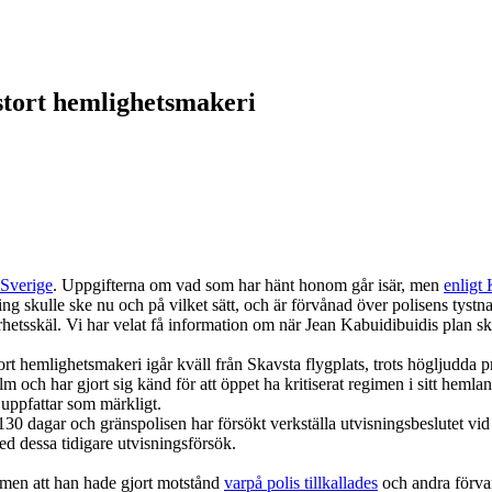
stort hemlighetsmakeri
 Sverige
. Uppgifterna om vad som har hänt honom går isär, men
enligt
skulle ske nu och på vilket sätt, och är förvånad över polisens tystn
äkerhetsskäl. Vi har velat få information om när Jean Kabuidibuidis plan
 hemlighetsmakeri igår kväll från Skavsta flygplats, trots högljudda p
lm och har gjort sig känd för att öppet ha kritiserat regimen i sitt heml
t uppfattar som märkligt.
130 dagar och gränspolisen har försökt verkställa utvisningsbeslutet vid t
ed dessa tidigare utvisningsförsök.
 men att han hade gjort motstånd
varpå polis tillkallades
och andra förvar