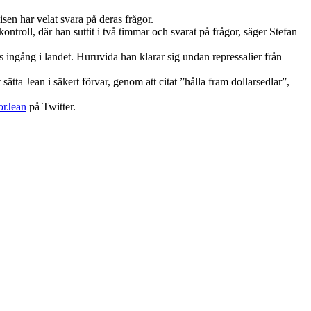
en har velat svara på deras frågor.
ntroll, där han suttit i två timmar och svarat på frågor, säger Stefan
 ingång i landet. Huruvida han klarar sig undan repressalier från
tta Jean i säkert förvar, genom att citat ”hålla fram dollarsedlar”,
orJean
på Twitter.