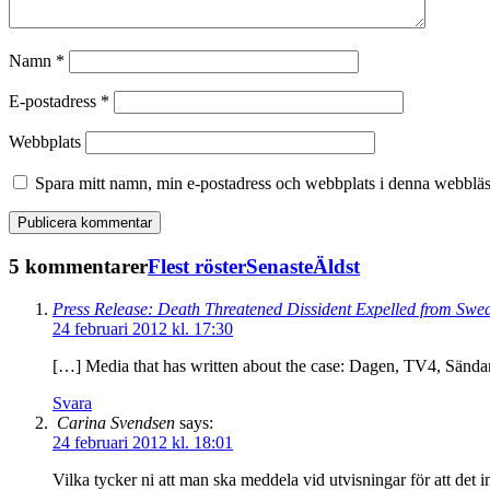
Namn
*
E-postadress
*
Webbplats
Spara mitt namn, min e-postadress och webbplats i denna webbläsa
5 kommentarer
Flest röster
Senaste
Äldst
Press Release: Death Threatened Dissident Expelled from Swe
24 februari 2012 kl. 17:30
[…] Media that has written about the case: Dagen, TV4, Sändare
Svara
Carina Svendsen
says:
24 februari 2012 kl. 18:01
Vilka tycker ni att man ska meddela vid utvisningar för att det i