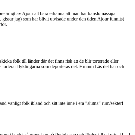
ore ärligt av Ajour att bara erkänna att man har känslomässiga
, gissar jag) som har blivit utvisade under den tiden Ajour funnits)
för.
icka folk till länder där det finns risk att de blir torterade eller
de torterar flyktingarna som deporteras det. Hmmm Läs det här och
vanligt folk ibland och sitt inte inne i era ”slutna” rum/sekter!
onom i landet så greps han på flygplatsen och fördes till ett privat […]