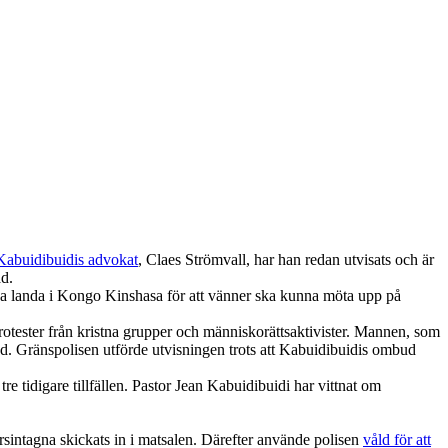
 Kabuidibuidis advokat
, Claes Strömvall, har han redan utvisats och är
ad.
 ska landa i Kongo Kinshasa för att vänner ska kunna möta upp på
rotester från kristna grupper och människorättsaktivister. Mannen, som
and. Gränspolisen utförde utvisningen trots att Kabuidibuidis ombud
re tidigare tillfällen. Pastor Jean Kabuidibuidi har vittnat om
sintagna skickats in i matsalen. Därefter använde polisen
våld för att