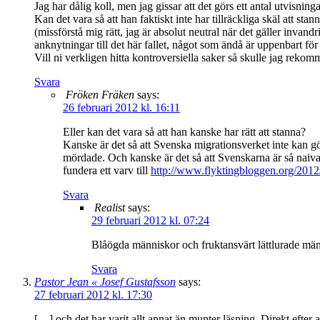
Jag har dålig koll, men jag gissar att det görs ett antal utvisning
Kan det vara så att han faktiskt inte har tillräckliga skäl att stan
(missförstå mig rätt, jag är absolut neutral när det gäller inva
anknytningar till det här fallet, något som ändå är uppenbart för
Vill ni verkligen hitta kontroversiella saker så skulle jag rekomm
Svara
Fröken Fräken
says:
26 februari 2012 kl. 16:11
Eller kan det vara så att han kanske har rätt att stanna?
Kanske är det så att Svenska migrationsverket inte kan göra s
mördade. Och kanske är det så att Svenskarna är så naiva
fundera ett varv till
http://www.flyktingbloggen.org/2012/0
Svara
Realist
says:
29 februari 2012 kl. 07:24
Blåögda människor och fruktansvärt lättlurade männ
Svara
Pastor Jean « Josef Gustafsson
says:
27 februari 2012 kl. 17:30
[…] och det har varit allt annat än munter läsning. Direkt efter a