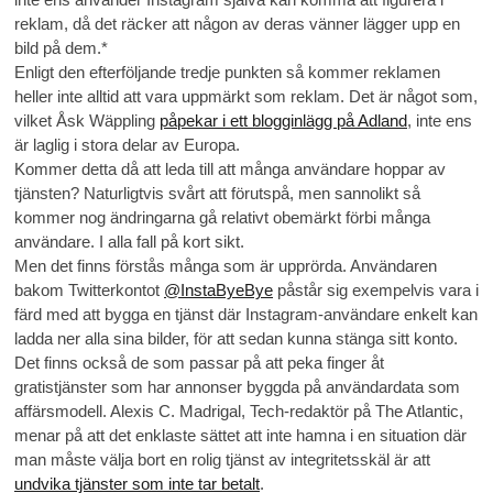
reklam, då det räcker att någon av deras vänner lägger upp en
bild på dem.*
Enligt den efterföljande tredje punkten så kommer reklamen
heller inte alltid att vara uppmärkt som reklam. Det är något som,
vilket Åsk Wäppling
påpekar i ett blogginlägg på Adland
, inte ens
är laglig i stora delar av Europa.
Kommer detta då att leda till att många användare hoppar av
tjänsten? Naturligtvis svårt att förutspå, men sannolikt så
kommer nog ändringarna gå relativt obemärkt förbi många
användare. I alla fall på kort sikt.
Men det finns förstås många som är upprörda. Användaren
bakom Twitterkontot
@InstaByeBye
påstår sig exempelvis vara i
färd med att bygga en tjänst där Instagram-användare enkelt kan
ladda ner alla sina bilder, för att sedan kunna stänga sitt konto.
Det finns också de som passar på att peka finger åt
gratistjänster som har annonser byggda på användardata som
affärsmodell. Alexis C. Madrigal, Tech-redaktör på The Atlantic,
menar på att det enklaste sättet att inte hamna i en situation där
man måste välja bort en rolig tjänst av integritetsskäl är att
undvika tjänster som inte tar betalt
.