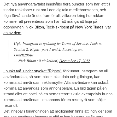
Det nya användaravtalet innehåller flera punkter som har lett till
starka reaktioner runt om i den digitala mediebranschen, och
föga förvånande är det framför allt villkoren kring hur reklam
kommer att presenteras som har fått många att höja på
ögonbrynen.
Nick Bilton, Tech-skribent på New York Times, var
en av dem
.
Ugh. Instagram is updating its Terms of Service. Look at
Section 2, Rights, part 1 and 2. Facestagram.
j.mp/R28tAw
— Nick Bilton (@nickbilton)
December 17, 2012
I punkt två, under stycket ”Rights”
, förkunnar Instagram att all
användardata, så som bilder, platsdata och gillningar, kan
komma att användas i reklamsyfte. Alla användare kan också
komma att användas som annonspelare. En bild tagen på en
strand eller ett hotell på en semesterort skulle exempelvis kunna
komma att användas i en annons för en resebyrå som säljer
resor dit.
Det innebär i förlängningen att möjligheten finns att individer som
inte ens använder Instagram själva kan komma att figurera i