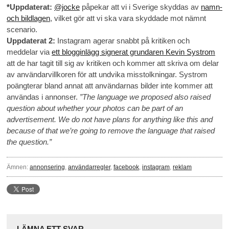
*Uppdaterat:
@jocke
påpekar att vi i Sverige skyddas av
namn-
och bildlagen
, vilket gör att vi ska vara skyddade mot nämnt
scenario.
Uppdaterat 2:
Instagram agerar snabbt på kritiken och
meddelar via
ett blogginlägg signerat grundaren Kevin Systrom
att de har tagit till sig av kritiken och kommer att skriva om delar
av användarvillkoren för att undvika misstolkningar. Systrom
poängterar bland annat att användarnas bilder inte kommer att
användas i annonser.
”The language we proposed also raised
question about whether your photos can be part of an
advertisement. We do not have plans for anything like this and
because of that we’re going to remove the language that raised
the question.”
Ämnen:
annonsering
,
användarregler
,
facebook
,
instagram
,
reklam
LÄMNA ETT SVAR