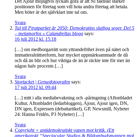
Det Ajour möjligtvis lyckats göra är att Ni faktiskt stärker
positionen för företag som vill hota andra företag att betala.
Men böter är det självklart inte tal om.
Svara
Tal till Piratpartiet år 2050: Demokratins slutliga seger. Del 5
– metamorfos « Calandrellas blogg
says:
16 juli 2012 kl. 15:18
[…] om medborgarrätt som yttrandefrihet även på nätet och
immatieralrättsreform, hur mycket uppmärksammade de då
och då än blir och hur viktiga de än är räckte inte för mer än
någon halv procents […]
Svara
Stortacket | Genusfotografen
says:
17 juli 2012 kl. 09:44
[…] mitt i alla mediabevakning och -påringning (Aftonbladet
Kultur, Aftonbladet (ledarbloggen), Ajour, Ajour igen, DN,
DN igen, Expressen (debattartikel), GP, Newsmill, Nyheter
24: Hanna Fridén, P3 Nyheter) […]
Svara
Copyright = antidemokratiskt vapen mot kritik. (Ett
amerikanskt “Spectacular Studios & Bildombudsmannen mot