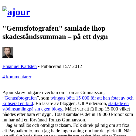
"Genusfotografen" samlade ihop
skadeståndssumman – på ett dygn
Emanuel Karlsten
•
Publicerad 15/7 2012
4 kommentarer
Ajour skrev tidigare i veckan om Tomas Gunnarsson,
”
Genusfotografen
”, som
tvingats böta 15 000 för att han fotat av och
kritiserat en bild
. En läsare av bloggen, Ulf Andersson,
startade en
stödinsamlingpå sin egen blogg
. Målet var att få ihop 15 000 vilket
nåddes efter bara ett dygn. Totalt samlades det in 19 000 kronor som
nu har nått en förvånad Tomas Gunnarsson.
– Jag är mållös och otroligt tacksam. Folk skrek på mig om att fixa
ett Paypalkonto, men jag hade ingen aning om hur det gick till. När