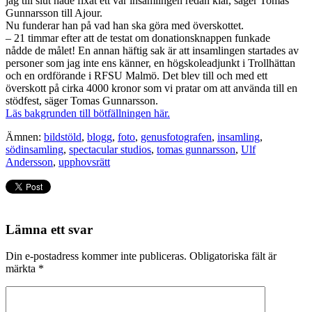
jag till slut hade fixat ett var insamlingen redan klar, säger Tomas
Gunnarsson till Ajour.
Nu funderar han på vad han ska göra med överskottet.
– 21 timmar efter att de testat om donationsknappen funkade
nådde de målet! En annan häftig sak är att insamlingen startades av
personer som jag inte ens känner, en högskoleadjunkt i Trollhättan
och en ordförande i RFSU Malmö. Det blev till och med ett
överskott på cirka 4000 kronor som vi pratar om att använda till en
stödfest, säger Tomas Gunnarsson.
Läs bakgrunden till bötfällningen här.
Ämnen:
bildstöld
,
blogg
,
foto
,
genusfotografen
,
insamling
,
södinsamling
,
spectacular studios
,
tomas gunnarsson
,
Ulf
Andersson
,
upphovsrätt
Lämna ett svar
Din e-postadress kommer inte publiceras.
Obligatoriska fält är
märkta
*