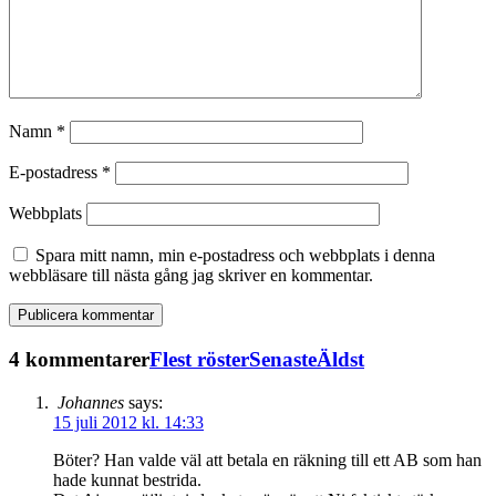
Namn
*
E-postadress
*
Webbplats
Spara mitt namn, min e-postadress och webbplats i denna
webbläsare till nästa gång jag skriver en kommentar.
4 kommentarer
Flest röster
Senaste
Äldst
Johannes
says:
15 juli 2012 kl. 14:33
Böter? Han valde väl att betala en räkning till ett AB som han
hade kunnat bestrida.