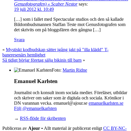
Genusfotografen) « Scaber Nestor
says:
19 juli 2012 kl. 10:49
[…] som i fallet med Spectacular studios och den så kallade
Bildombudsmannen Staffan Teste mot Genusfotografen som
det skrivits om på bloggsfären den gångna […]
Svara
«
Mystiskt kodbudskap sätter igång jakt på "illa klädd" T-
baneresenärs hemlighet
Så tidigt börjar företag sälja bikinis till barn
»
Foto:
Martin Ridne
Emanuel Karlsten
Journalist och konsult inom sociala medier. Föreläser, utbildar
och skriver om saker som är digitala och sociala. Krönikor i
DN varannan vecka. emanuel@ajour.se
emanuelkarlsten.se
Följ @emanuelkarlsten
→
RSS-flöde för skribenten
Publiceras av
Ajour
• Allt material är publicerat enligt
CC BY-NC-