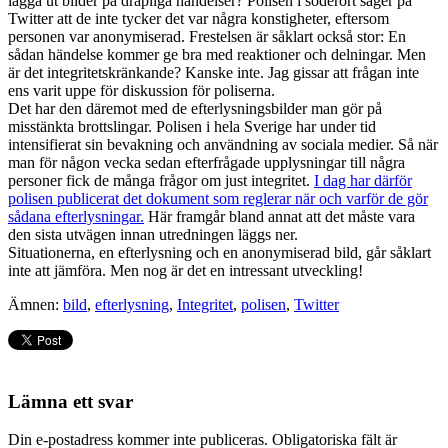
lägga ut bilder på dråpliga händelser? Polisen i söderort säger på
Twitter att de inte tycker det var några konstigheter, eftersom
personen var anonymiserad. Frestelsen är såklart också stor: En
sådan händelse kommer ge bra med reaktioner och delningar. Men
är det integritetskränkande? Kanske inte. Jag gissar att frågan inte
ens varit uppe för diskussion för poliserna.
Det har den däremot med de efterlysningsbilder man gör på
misstänkta brottslingar. Polisen i hela Sverige har under tid
intensifierat sin bevakning och användning av sociala medier. Så när
man för någon vecka sedan efterfrågade upplysningar till några
personer fick de många frågor om just integritet.
I dag har därför
polisen publicerat det dokument som reglerar när och varför de gör
sådana efterlysningar.
Här framgår bland annat att det måste vara
den sista utvägen innan utredningen läggs ner.
Situationerna, en efterlysning och en anonymiserad bild, går såklart
inte att jämföra. Men nog är det en intressant utveckling!
Ämnen:
bild
,
efterlysning
,
Integritet
,
polisen
,
Twitter
Lämna ett svar
Din e-postadress kommer inte publiceras.
Obligatoriska fält är