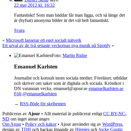
22 maj 2012 kl. 16:32
Fantastiskt! Som man bäddar får man ligga, och så länge det
är (hyfsat) anonyma bilder är det väl helt fantastiskt.
Svara
«
Microsoft lanserar ett eget socialt nätverk
Ett urval av de två senaste veckornas nya musik på Spotify
»
Foto:
Martin Ridne
Emanuel Karlsten
Journalist och konsult inom sociala medier. Föreläser, utbildar
och skriver om saker som är digitala och sociala. Krönikor i
DN varannan vecka. emanuel@ajour.se
emanuelkarlsten.se
Följ @emanuelkarlsten
→
RSS-flöde för skribenten
Publiceras av
Ajour
• Allt material är publicerat enligt
CC BY-NC-
ND
om inget annat anges
Om Ajour
•
Policy och kakor
•
Ajour använder sig av
WordPress
,
design av
TDH
och hackas löpande av
Hippies
och
Jocke Gustin