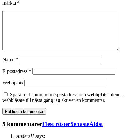
märkta
*
Namn
*
E-postadress
*
Webbplats
Spara mitt namn, min e-postadress och webbplats i denna
webbläsare till nästa gång jag skriver en kommentar.
5 kommentarer
Flest röster
Senaste
Äldst
AndersH
says: