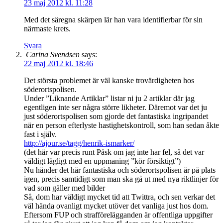
23 maj 2012 kl. 11:28
Med det säregna skärpen lär han vara identifierbar för sin
närmaste krets.
Svara
Carina Svendsen
says:
22 maj 2012 kl. 18:46
Det största problemet är väl kanske trovärdigheten hos
söderortspolisen.
Under ”Liknande Artiklar” listar ni ju 2 artiklar där jag
egentligen inte ser några större likheter. Däremot var det ju
just söderortspolisen som gjorde det fantastiska ingripandet
när en person efterlyste hastighetskontroll, som han sedan åkte
fast i själv.
http://ajour.se/tagg/henrik-ismarker/
(det här var precis runt Påsk om jag inte har fel, så det var
väldigt lägligt med en uppmaning ”kör försiktigt”)
Nu händer det här fantastiska och söderortspolisen är på plats
igen, precis samtidigt som man ska gå ut med nya riktlinjer för
vad som gäller med bilder
Så, dom har väldigt mycket tid att Twittra, och sen verkar det
väl hända ovanligt mycket utöver det vanliga just hos dom.
Eftersom FUP och strafförelägganden är offentliga uppgifter