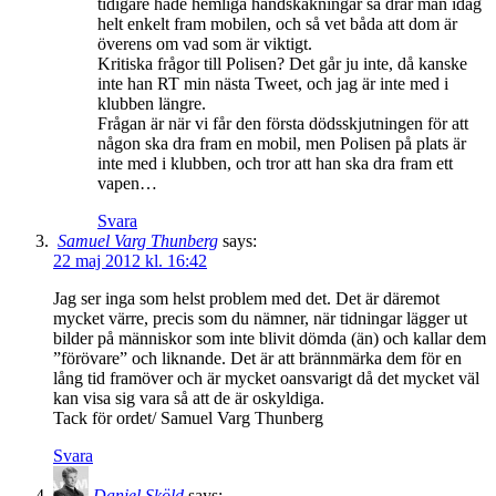
tidigare hade hemliga handskakningar så drar man idag
helt enkelt fram mobilen, och så vet båda att dom är
överens om vad som är viktigt.
Kritiska frågor till Polisen? Det går ju inte, då kanske
inte han RT min nästa Tweet, och jag är inte med i
klubben längre.
Frågan är när vi får den första dödsskjutningen för att
någon ska dra fram en mobil, men Polisen på plats är
inte med i klubben, och tror att han ska dra fram ett
vapen…
Svara
Samuel Varg Thunberg
says:
22 maj 2012 kl. 16:42
Jag ser inga som helst problem med det. Det är däremot
mycket värre, precis som du nämner, när tidningar lägger ut
bilder på människor som inte blivit dömda (än) och kallar dem
”förövare” och liknande. Det är att brännmärka dem för en
lång tid framöver och är mycket oansvarigt då det mycket väl
kan visa sig vara så att de är oskyldiga.
Tack för ordet/ Samuel Varg Thunberg
Svara
Daniel Sköld
says: