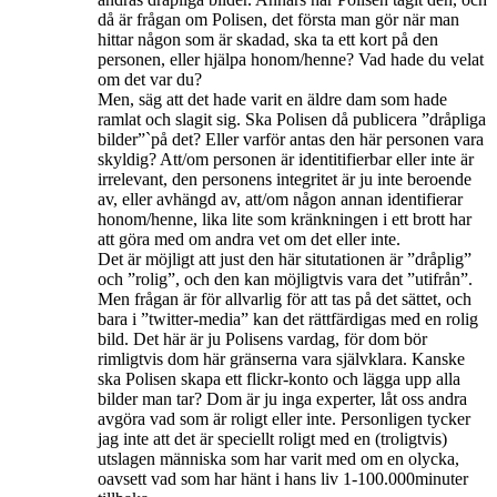
då är frågan om Polisen, det första man gör när man
hittar någon som är skadad, ska ta ett kort på den
personen, eller hjälpa honom/henne? Vad hade du velat
om det var du?
Men, säg att det hade varit en äldre dam som hade
ramlat och slagit sig. Ska Polisen då publicera ”dråpliga
bilder”`på det? Eller varför antas den här personen vara
skyldig? Att/om personen är identitifierbar eller inte är
irrelevant, den personens integritet är ju inte beroende
av, eller avhängd av, att/om någon annan identifierar
honom/henne, lika lite som kränkningen i ett brott har
att göra med om andra vet om det eller inte.
Det är möjligt att just den här situtationen är ”dråplig”
och ”rolig”, och den kan möjligtvis vara det ”utifrån”.
Men frågan är för allvarlig för att tas på det sättet, och
bara i ”twitter-media” kan det rättfärdigas med en rolig
bild. Det här är ju Polisens vardag, för dom bör
rimligtvis dom här gränserna vara självklara. Kanske
ska Polisen skapa ett flickr-konto och lägga upp alla
bilder man tar? Dom är ju inga experter, låt oss andra
avgöra vad som är roligt eller inte. Personligen tycker
jag inte att det är speciellt roligt med en (troligtvis)
utslagen människa som har varit med om en olycka,
oavsett vad som har hänt i hans liv 1-100.000minuter