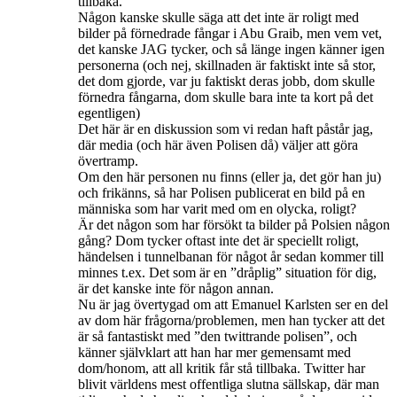
tillbaka.
Någon kanske skulle säga att det inte är roligt med
bilder på förnedrade fångar i Abu Graib, men vem vet,
det kanske JAG tycker, och så länge ingen känner igen
personerna (och nej, skillnaden är faktiskt inte så stor,
det dom gjorde, var ju faktiskt deras jobb, dom skulle
förnedra fångarna, dom skulle bara inte ta kort på det
egentligen)
Det här är en diskussion som vi redan haft påstår jag,
där media (och här även Polisen då) väljer att göra
övertramp.
Om den här personen nu finns (eller ja, det gör han ju)
och frikänns, så har Polisen publicerat en bild på en
människa som har varit med om en olycka, roligt?
Är det någon som har försökt ta bilder på Polsien någon
gång? Dom tycker oftast inte det är speciellt roligt,
händelsen i tunnelbanan för något år sedan kommer till
minnes t.ex. Det som är en ”dråplig” situation för dig,
är det kanske inte för någon annan.
Nu är jag övertygad om att Emanuel Karlsten ser en del
av dom här frågorna/problemen, men han tycker att det
är så fantastiskt med ”den twittrande polisen”, och
känner självklart att han har mer gemensamt med
dom/honom, att all kritik får stå tillbaka. Twitter har
blivit världens mest offentliga slutna sällskap, där man