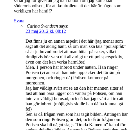
så tar jag för givet att jag kan få dom om jag kontaktar
söderortspolisen, för att kontrollera att det här är något som
verkligen har hänt!!?
Svara
Carina Svendsen
says:
23 maj 2012 kl. 08:12
Det finns ju en annan aspekt i det här (jag menar som
sagt att det aldrig hänt, så om man ska tala ”polisspråk”
så är ju huvudbrottet att man hittar på saker, vilket
rimligtvis bör vara rätt allvarligt ur ett polisperspektiv,
även om det kan verka harmlöst)
Men, 1 person har inbrott under natten. Han ringer
Polisen (vi antar att han inte upptäcker det förrän på
morgonen, och ringer då) Polisen kommer på
morgonen.
Jag har väldigt svårt att se att den här mannen sitter så
fast att han bara ligger och väntar på Polisen, om han
inte var väldigt berusad, och då har jag svårt att tro att
han gör inbrott (möjligtvis skulle han då ha kunnat gå
fel)
Sen är då frågan vem som har tagit bilden. Antingen har
den som ringt Polisen gjort det, och då är frågan om
Polisen ska bli något slags ”Dolda Kameran” kanal för
andras dråpliga bilder. Annars har Polisen tagit den, och