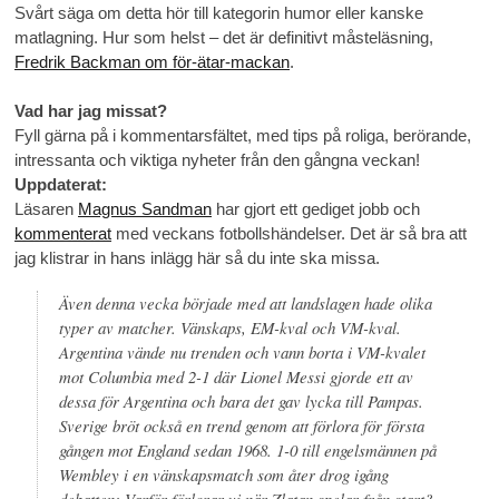
Svårt säga om detta hör till kategorin humor eller kanske
matlagning. Hur som helst – det är definitivt måsteläsning,
Fredrik Backman om för-ätar-mackan
.
Vad har jag missat?
Fyll gärna på i kommentarsfältet, med tips på roliga, berörande,
intressanta och viktiga nyheter från den gångna veckan!
Uppdaterat:
Läsaren
Magnus Sandman
har gjort ett gediget jobb och
kommenterat
med veckans fotbollshändelser. Det är så bra att
jag klistrar in hans inlägg här så du inte ska missa.
Även denna vecka började med att landslagen hade olika
typer av matcher. Vänskaps, EM-kval och VM-kval.
Argentina vände nu trenden och vann borta i VM-kvalet
mot Columbia med 2-1 där Lionel Messi gjorde ett av
dessa för Argentina och bara det gav lycka till Pampas.
Sverige bröt också en trend genom att förlora för första
gången mot England sedan 1968. 1-0 till engelsmännen på
Wembley i en vänskapsmatch som åter drog igång
debatten; Varför förlorar vi när Zlatan spelar från start?