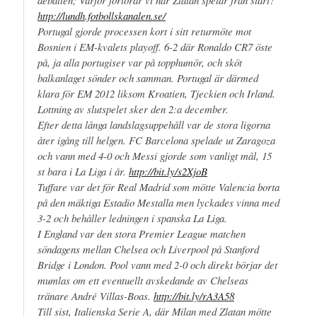
http://lundh.fotbollskanalen.se/
Portugal gjorde processen kort i sitt returmöte mot
Bosnien i EM-kvalets playoff. 6-2 där Ronaldo CR7 öste
på, ja alla portugiser var på topphumör, och sköt
balkanlaget sönder och samman. Portugal är därmed
klara för EM 2012 liksom Kroatien, Tjeckien och Irland.
Lottning av slutspelet sker den 2:a december.
Efter detta långa landslagsuppehåll var de stora ligorna
åter igång till helgen. FC Barcelona spelade ut Zaragoza
och vann med 4-0 och Messi gjorde som vanligt mål, 15
st bara i La Liga i år.
http://bit.ly/s2XjoB
Tuffare var det för Real Madrid som mötte Valencia borta
på den mäktiga Estadio Mestalla men lyckades vinna med
3-2 och behåller ledningen i spanska La Liga.
I England var den stora Premier League matchen
söndagens mellan Chelsea och Liverpool på Stanford
Bridge i London. Pool vann med 2-0 och direkt börjar det
mumlas om ett eventuellt avskedande av Chelseas
tränare André Villas-Boas.
http://bit.ly/rA3A58
Till sist, Italienska Serie A, där Milan med Zlatan mötte