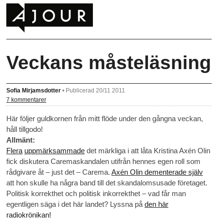
Veckans måsteläsning
Sofia Mirjamsdotter
•
Publicerad 20/11 2011
7 kommentarer
Här följer guldkornen från mitt flöde under den gångna veckan,
håll tillgodo!
Allmänt:
Flera
uppmärksammade
det märkliga i att låta Kristina Axén Olin
fick diskutera Caremaskandalen utifrån hennes egen roll som
rådgivare åt – just det – Carema.
Axén Olin dementerade själv
att hon skulle ha några band till det skandalomsusade företaget.
Politisk korrekthet och politisk inkorrekthet – vad får man
egentligen säga i det här landet? Lyssna på
den här
radiokrönikan!