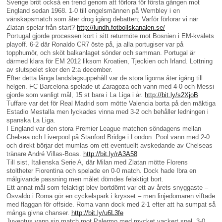
Sverige bröt också en trend genom att förlora för första gången mot
England sedan 1968. 1-0 till engelsmännen på Wembley i en
vänskapsmatch som åter drog igång debatten; Varför förlorar vi när
Zlatan spelar från start?
http://lundh.fotbollskanalen.se/
Portugal gjorde processen kort i sitt returmöte mot Bosnien i EM-kvalets
playoff. 6-2 där Ronaldo CR7 öste på, ja alla portugiser var på
topphumör, och sköt balkanlaget sönder och samman. Portugal är
därmed klara för EM 2012 liksom Kroatien, Tjeckien och Irland. Lottning
av slutspelet sker den 2:a december.
Efter detta långa landslagsuppehåll var de stora ligorna åter igång till
helgen. FC Barcelona spelade ut Zaragoza och vann med 4-0 och Messi
gjorde som vanligt mål, 15 st bara i La Liga i år.
http://bit.ly/s2XjoB
Tuffare var det för Real Madrid som mötte Valencia borta på den mäktiga
Estadio Mestalla men lyckades vinna med 3-2 och behåller ledningen i
spanska La Liga.
I England var den stora Premier League matchen söndagens mellan
Chelsea och Liverpool på Stanford Bridge i London. Pool vann med 2-0
och direkt börjar det mumlas om ett eventuellt avskedande av Chelseas
tränare André Villas-Boas.
http://bit.ly/rA3A58
Till sist, Italienska Serie A, där Milan med Zlatan mötte Florens
stoltheter Fiorentina och spelade en 0-0 match. Dock hade Ibra en
målgivande passning men målet dömdes felaktigt bort.
Ett annat mål som felaktigt blev bortdömt var ett av årets snyggaste –
Osvaldo i Roma gör en cyckelspark i krysset – men linjedomaren viftade
med flaggan för offside. Roma vann dock med 2-1 efter att ha sumpat så
många givna chanser.
http://bit.ly/u6L3fe
Juventus vann sin match mot Palermo med mycket vackert spel, 3-0,