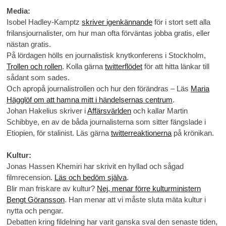
Media:
Isobel Hadley-Kamptz
skriver igenkännande
för i stort sett alla
frilansjournalister, om hur man ofta förväntas jobba gratis, eller
nästan gratis.
På lördagen hölls en journalistisk knytkonferens i Stockholm,
Trollen och rollen
. Kolla gärna
twitterflödet
för att hitta länkar till
sådant som sades.
Och apropå journalistrollen och hur den förändras – Läs
Maria
Hägglöf om att hamna mitt i händelsernas centrum
.
Johan Hakelius skriver i
Affärsvärlden
och kallar Martin
Schibbye, en av de båda journalisterna som sitter fängslade i
Etiopien, för stalinist. Läs gärna
twitterreaktionerna
på krönikan.
Kultur:
Jonas Hassen Khemiri har skrivit en hyllad och sågad
filmrecension.
Läs och bedöm själva
.
Blir man friskare av kultur?
Nej, menar förre kulturministern
Bengt Göransson
. Han menar att vi måste sluta mäta kultur i
nytta och pengar.
Debatten kring fildelning har varit ganska sval den senaste tiden,