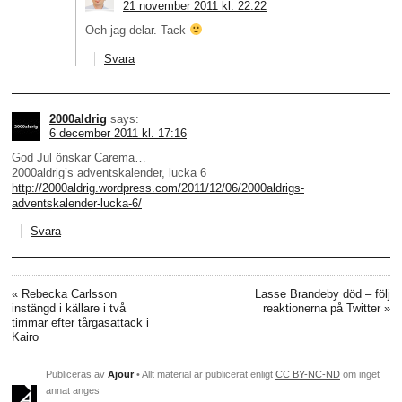
21 november 2011 kl. 22:22
Och jag delar. Tack
Svara
2000aldrig
says:
6 december 2011 kl. 17:16
God Jul önskar Carema…
2000aldrig’s adventskalender, lucka 6
http://2000aldrig.wordpress.com/2011/12/06/2000aldrigs-
adventskalender-lucka-6/
Svara
«
Rebecka Carlsson
Lasse Brandeby död – följ
instängd i källare i två
reaktionerna på Twitter
»
timmar efter tårgasattack i
Kairo
Publiceras av
Ajour
• Allt material är publicerat enligt
CC BY-NC-ND
om inget
annat anges