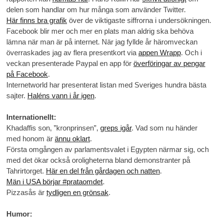
delen som handlar om hur många som använder Twitter.
Här finns bra grafik
över de viktigaste siffrorna i undersökningen.
Facebook blir mer och mer en plats man aldrig ska behöva
lämna när man är på internet. När jag fyllde år häromveckan
överraskades jag av flera presentkort via
appen Wrapp
. Och i
veckan presenterade Paypal en app för
överföringar av pengar
på Facebook
.
Internetworld har presenterat listan med Sveriges hundra bästa
sajter.
Haléns vann i år igen
.
Internationellt:
Khadaffis son, ”kronprinsen”,
greps igår
. Vad som nu händer
med honom är
ännu oklart
.
Första omgången av parlamentsvalet i Egypten närmar sig, och
med det ökar också oroligheterna bland demonstranter på
Tahrirtorget.
Här en del från gårdagen och natten
.
Män i USA börjar #prataomdet
.
Pizzasås är
tydligen en grönsak
.
Humor: