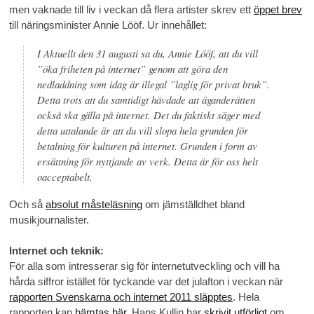
men vaknade till liv i veckan då flera artister skrev ett
öppet brev
till näringsminister Annie Lööf. Ur innehållet:
I Aktuellt den 31 augusti sa du, Annie Lööf, att du vill
”öka friheten på internet” genom att göra den
nedladdning som idag är illegal ”laglig för privat bruk”.
Detta trots att du samtidigt hävdade att äganderätten
också ska gälla på internet. Det du faktiskt säger med
detta uttalande är att du vill slopa hela grunden för
betalning för kulturen på internet. Grunden i form av
ersättning för nyttjande av verk. Detta är för oss helt
oacceptabelt.
Och så
absolut måsteläsning
om jämställdhet bland
musikjournalister.
Internet och teknik:
För alla som intresserar sig för internetutveckling och vill ha
hårda siffror istället för tyckande var det julafton i veckan när
rapporten Svenskarna och internet 2011 släpptes
. Hela
rapporten kan
hämtas här
. Hans Kullin har
skrivit utförligt
om