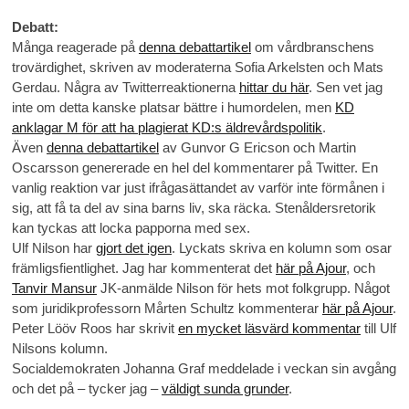
Debatt:
Många reagerade på
denna debattartikel
om vårdbranschens
trovärdighet, skriven av moderaterna Sofia Arkelsten och Mats
Gerdau. Några av Twitterreaktionerna
hittar du här
. Sen vet jag
inte om detta kanske platsar bättre i humordelen, men
KD
anklagar M för att ha plagierat KD:s äldrevårdspolitik
.
Även
denna debattartikel
av Gunvor G Ericson och Martin
Oscarsson genererade en hel del kommentarer på Twitter. En
vanlig reaktion var just ifrågasättandet av varför inte förmånen i
sig, att få ta del av sina barns liv, ska räcka. Stenåldersretorik
kan tyckas att locka papporna med sex.
Ulf Nilson har
gjort det igen
. Lyckats skriva en kolumn som osar
främligsfientlighet. Jag har kommenterat det
här på Ajour
, och
Tanvir Mansur
JK-anmälde Nilson för hets mot folkgrupp. Något
som juridikprofessorn Mårten Schultz kommenterar
här på Ajour
.
Peter Lööv Roos har skrivit
en mycket läsvärd kommentar
till Ulf
Nilsons kolumn.
Socialdemokraten Johanna Graf meddelade i veckan sin avgång
och det på – tycker jag –
väldigt sunda grunder
.