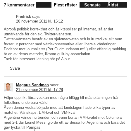
7 kommentarer
Flest röster
Senaste
Äldst
Fredrick
says:
20 november 2011 kl. 15:12
Apropå politisk korrekthet och åsiktspoliser på internet, så är det
utmärkande för den sk. Twitter-vänstern.
Twitter-vänstern består av en självmedveten och kulturradikal elit som
fryser ut personer med värdekonservativa eller liberala värderingar.
Dödshot mot journalister (Per Gudmundsson mfl.) eller offentlig mobbing
är en av deras metoder, liksom guilt-by-association.
Tack för intressant läsning här på Ajour.
Svara
Magnus Sandman
says:
21 november 2011 kl. 17:28
Följer upp likt förra veckan med några tillägg till måsteläsningen från
fotbollens underbara värld.
Även denna vecka började med att landslagen hade olika typer av
matcher. Vänskaps, EM-kval och VM-kval.
Argentina vände nu trenden och vann borta i VM-kvalet mot Columbia
med 2-1 där Lionel Messi gjorde ett av dessa för Argentina och bara det
gav lycka till Pampas.