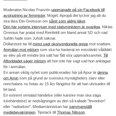
Moderaten Nicolas Franzén
uppmanade på sin Facebook till
avskjutning av feminister
. Moget. Apropå det tycker jag att du
ska läsa Elin Grelsson om
såret som aldrig läker
.
Den här sortens intervjuer med statsministern är ovanliga
. Niklas
Orrenius har pratat med Reinfeldt om bland annat SD och vad
Sahlin hade som Juholt saknar.
Dollarstore tar till
minst sagt okonventionella grepp
mot snattare.
Anmälan mot rektorn
som ska ha hanterat en misstänkt våldtäkt
av elev på ett mindre bra sätt har fått stor uppmärksamhet.
Till
Aftonbladet säger rektorn
att hon inte har sagt vad hon anklagas
för i anmälan.
En annan viktig nyhet som publicerades här på Ajour är
denna
om Amin
som på grund av svenska myndigheters slarv eller
nonchalans nu hotas av 15 års fängelse för att han utvisades till
fel land.
En extremt omtalad händelse (eller kanske man ska säga
ickehändelse) är nedsågningen av den så kallade ”teveeken”
eller ”radioeken”. Mediamänniskan har
sammanställt
mediebevakningen
. Tipstack till
Thomas Nilsson
.