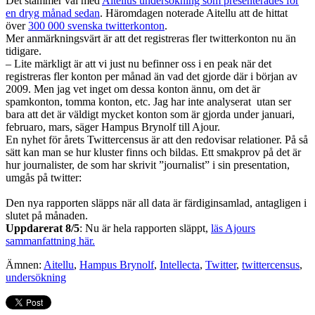
Det stämmer väl med
Aitellus undersökning som presenterades för
en dryg månad sedan
. Häromdagen noterade Aitellu att de hittat
över
300 000 svenska twitterkonton
.
Mer anmärkningsvärt är att det registreras fler twitterkonton nu än
tidigare.
– Lite märkligt är att vi just nu befinner oss i en peak när det
registreras fler konton per månad än vad det gjorde där i början av
2009. Men jag vet inget om dessa konton ännu, om det är
spamkonton, tomma konton, etc. Jag har inte analyserat utan ser
bara att det är väldigt mycket konton som är gjorda under januari,
februaro, mars, säger Hampus Brynolf till Ajour.
En nyhet för årets Twittercensus är att den redovisar relationer. På så
sätt kan man se hur kluster finns och bildas. Ett smakprov på det är
hur journalister, de som har skrivit ”journalist” i sin presentation,
umgås på twitter:
Den nya rapporten släpps när all data är färdiginsamlad, antagligen i
slutet på månaden.
Uppdarerat 8/5
: Nu är hela rapporten släppt,
läs Ajours
sammanfattning här.
Ämnen:
Aitellu
,
Hampus Brynolf
,
Intellecta
,
Twitter
,
twittercensus
,
undersökning