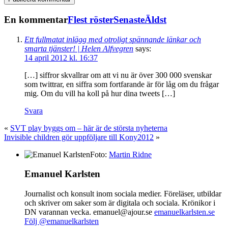
En kommentar
Flest röster
Senaste
Äldst
Ett fullmatat inlägg med otroligt spännande länkar och
smarta tjänster! | Helen Alfvegren
says:
14 april 2012 kl. 16:37
[…] siffror skvallrar om att vi nu är över 300 000 svenskar
som twittrar, en siffra som fortfarande är för låg om du frågar
mig. Om du vill ha koll på hur dina tweets […]
Svara
«
SVT play byggs om – här är de största nyheterna
Invisible children gör uppföljare till Kony2012
»
Foto:
Martin Ridne
Emanuel Karlsten
Journalist och konsult inom sociala medier. Föreläser, utbildar
och skriver om saker som är digitala och sociala. Krönikor i
DN varannan vecka. emanuel@ajour.se
emanuelkarlsten.se
Följ @emanuelkarlsten