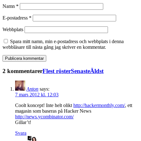
Namn
*
E-postadress
*
Webbplats
Spara mitt namn, min e-postadress och webbplats i denna
webbläsare till nästa gång jag skriver en kommentar.
2 kommentarer
Flest röster
Senaste
Äldst
Anton
says:
7 mars 2012 kl. 12:03
Coolt koncept! Inte helt olikt
http://hackermonthly.com/
, ett
magasin som baseras på Hacker News
http://news.ycombinator.com/
Gillar’t!
Svara