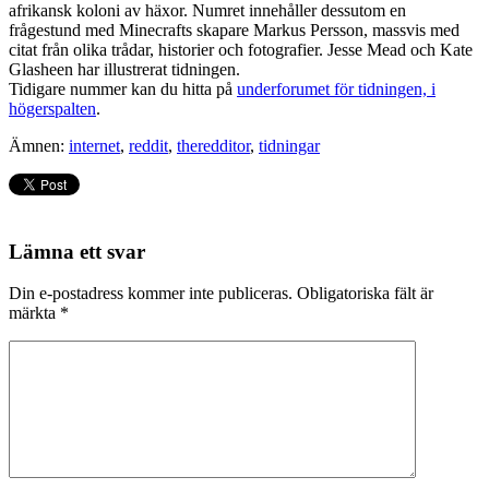
afrikansk koloni av häxor. Numret innehåller dessutom en
frågestund med Minecrafts skapare Markus Persson, massvis med
citat från olika trådar, historier och fotografier. Jesse Mead och Kate
Glasheen har illustrerat tidningen.
Tidigare nummer kan du hitta på
underforumet för tidningen, i
högerspalten
.
Ämnen:
internet
,
reddit
,
theredditor
,
tidningar
Lämna ett svar
Din e-postadress kommer inte publiceras.
Obligatoriska fält är
märkta
*