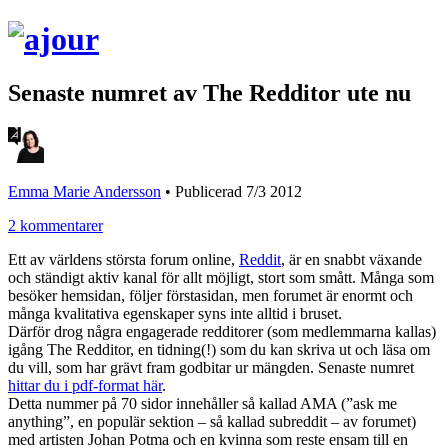
Senaste numret av The Redditor ute nu
Emma Marie Andersson
•
Publicerad 7/3 2012
2 kommentarer
Ett av världens största forum online,
Reddit
, är en snabbt växande
och ständigt aktiv kanal för allt möjligt, stort som smått. Många som
besöker hemsidan, följer förstasidan, men forumet är enormt och
många kvalitativa egenskaper syns inte alltid i bruset.
Därför drog några engagerade redditorer (som medlemmarna kallas)
igång The Redditor, en tidning(!) som du kan skriva ut och läsa om
du vill, som har grävt fram godbitar ur mängden. Senaste numret
hittar du i pdf-format här
.
Detta nummer på 70 sidor innehåller så kallad AMA (”ask me
anything”, en populär sektion – så kallad subreddit – av forumet)
med artisten Johan Potma och en kvinna som reste ensam till en