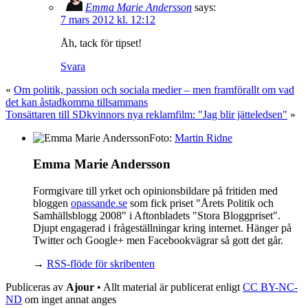
Emma Marie Andersson
says:
7 mars 2012 kl. 12:12
Åh, tack för tipset!
Svara
«
Om politik, passion och sociala medier – men framförallt om vad
det kan åstadkomma tillsammans
Tonsättaren till SDkvinnors nya reklamfilm: "Jag blir jätteledsen"
»
Foto:
Martin Ridne
Emma Marie Andersson
Formgivare till yrket och opinionsbildare på fritiden med
bloggen
opassande.se
som fick priset "Årets Politik och
Samhällsblogg 2008" i Aftonbladets "Stora Bloggpriset".
Djupt engagerad i frågeställningar kring internet. Hänger på
Twitter och Google+ men Facebookvägrar så gott det går.
→
RSS-flöde för skribenten
Publiceras av
Ajour
• Allt material är publicerat enligt
CC BY-NC-
ND
om inget annat anges