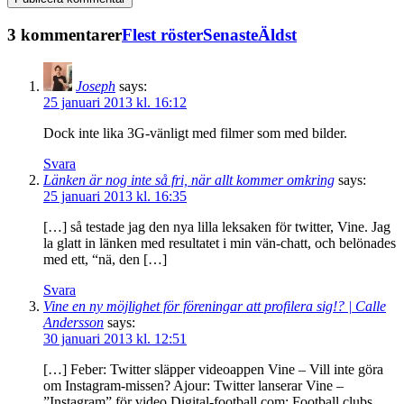
3 kommentarer
Flest röster
Senaste
Äldst
Joseph
says:
25 januari 2013 kl. 16:12
Dock inte lika 3G-vänligt med filmer som med bilder.
Svara
Länken är nog inte så fri, när allt kommer omkring
says:
25 januari 2013 kl. 16:35
[…] så testade jag den nya lilla leksaken för twitter, Vine. Jag
la glatt in länken med resultatet i min vän-chatt, och belönades
med ett, “nä, den […]
Svara
Vine en ny möjlighet för föreningar att profilera sig!? | Calle
Andersson
says:
30 januari 2013 kl. 12:51
[…] Feber: Twitter släpper videoappen Vine – Vill inte göra
om Instagram-missen? Ajour: Twitter lanserar Vine –
”Instagram” för video Digital-football.com: Football clubs