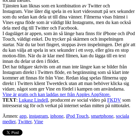
sociala medier.
Tjänsten kan liknas som en kombination av Twitter och
Instagram. Vine låter dig spela in en kort videosnutt på sex sekunder
som du sedan kan dela ut till dina vänner. Filmerna visas främst i
Vines egna flöde som är väldigt likt Instagrams, men du kan också
dela med dig till Twitter och Facebook.
I dagsläget är appen, som än så länge bara finns för iPhone och iPod
Touch, väldigt enkel. Du trycker på skärmen och inspelningen
startar. När du tar bort fingret, stoppas även inspelningen. Det gör att
du kan välja att spela in sex sekunder i ett svep, eller göra en stop
motion-film. När du är klar med filmen, kan du lägga till en text
innan du delar ut den i flödet.
Det har tidigare skrivits om att man inte längre kan se bilder från
Instagram direkt i Twitters flöde, en begränsning som så klart inte
kommer att finnas för från Vine. Redan idag spelas filmerna upp
direkt i Twitters klient Tweetdeck utan att man behöver klicka sig
vidare, något som ger Vine en fördel i kampen om användarna.
Vine är gratis och kan laddas ner från Apples AppStore.
TEXT
:
Lukasz Lindell
, producent av social video på
FKDV
som
intresserat sig för och verkat på internet sedan mitten på nittiotalet.
Ämnen:
app
,
instagram
,
iphone
,
iPod Touch
,
smartphone
,
sociala
medier
,
Twitter
,
Vine