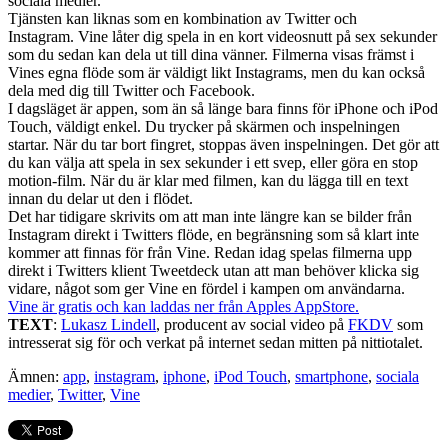
sociala medier.
Tjänsten kan liknas som en kombination av Twitter och
Instagram. Vine låter dig spela in en kort videosnutt på sex sekunder
som du sedan kan dela ut till dina vänner. Filmerna visas främst i
Vines egna flöde som är väldigt likt Instagrams, men du kan också
dela med dig till Twitter och Facebook.
I dagsläget är appen, som än så länge bara finns för iPhone och iPod
Touch, väldigt enkel. Du trycker på skärmen och inspelningen
startar. När du tar bort fingret, stoppas även inspelningen. Det gör att
du kan välja att spela in sex sekunder i ett svep, eller göra en stop
motion-film. När du är klar med filmen, kan du lägga till en text
innan du delar ut den i flödet.
Det har tidigare skrivits om att man inte längre kan se bilder från
Instagram direkt i Twitters flöde, en begränsning som så klart inte
kommer att finnas för från Vine. Redan idag spelas filmerna upp
direkt i Twitters klient Tweetdeck utan att man behöver klicka sig
vidare, något som ger Vine en fördel i kampen om användarna.
Vine är gratis och kan laddas ner från Apples AppStore.
TEXT
:
Lukasz Lindell
, producent av social video på
FKDV
som
intresserat sig för och verkat på internet sedan mitten på nittiotalet.
Ämnen:
app
,
instagram
,
iphone
,
iPod Touch
,
smartphone
,
sociala
medier
,
Twitter
,
Vine