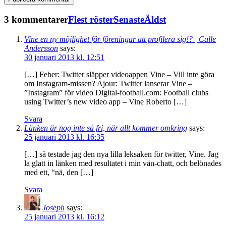
3 kommentarer
Flest röster
Senaste
Äldst
Vine en ny möjlighet för föreningar att profilera sig!? | Calle
Andersson
says:
30 januari 2013 kl. 12:51
[…] Feber: Twitter släpper videoappen Vine – Vill inte göra
om Instagram-missen? Ajour: Twitter lanserar Vine –
”Instagram” för video Digital-football.com: Football clubs
using Twitter’s new video app – Vine Roberto […]
Svara
Länken är nog inte så fri, när allt kommer omkring
says:
25 januari 2013 kl. 16:35
[…] så testade jag den nya lilla leksaken för twitter, Vine. Jag
la glatt in länken med resultatet i min vän-chatt, och belönades
med ett, “nä, den […]
Svara
Joseph
says:
25 januari 2013 kl. 16:12