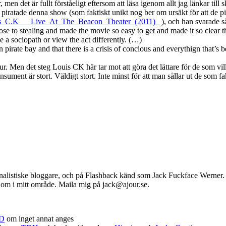
men det är fullt förståeligt eftersom att läsa igenom allt jag länkar till s
 piratade denna show (som faktiskt unikt nog ber om ursäkt för att de pi
Louis_C.K___Live_At_The_Beacon_Theater_(2011)_
), och han svarade s
 close to stealing and made the movie so easy to get and made it so clear t
e a sociopath or view the act differently. (…)
irate bay and that there is a crisis of concious and everythign that’s bee
tur. Men det steg Louis CK här tar mot att göra det lättare för de som vil
ment är stort. Väldigt stort. Inte minst för att man sållar ut de som fakti
listiske bloggare, och på Flashback känd som Jack Fuckface Werner. Ser
va om i mitt område. Maila mig på jack@ajour.se.
D
om inget annat anges