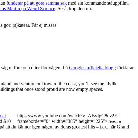
 han
funderar på att göra samma sak
med sin kommande ståuppfilm,
hos Martin på Weird Science
. Seså, köp den nu.
gör: (s)katear. Får ej missas.
 såg ut före och efter flodvågen. På
Googles officiella blogg
förklarar
nland and venture out toward the coast, you’ll see the idyllic
 buildings that once stood proud are now empty spaces.
mat
.
https://www.youtube.com/watch?v=ABvIgC8ev2E”
ed $10
frameborder=”0″ width=”385″ height=”225″>
Teasern
på att du känner igen någon av deras greatest hits – t.ex. när Grand