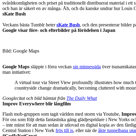
svåråtkomligheten och priset på traditionellt distribuerat material i e
och han är säkert en av många. Åh, och du kanske undrar hur Louis C
sKate Bush
Veckans bästa Tumblr heter
sKate Bush
, och den presenterar bilder 
Google visar före- och efterbilder på förödelsen i Japan
Bild: Google Maps
Google Maps
släppte i förra veckan
sin minnessida
över tsunamikatast
man initiativet:
A virtual tour via Street View profoundly illustrates how much t
countryside change dramatically, becoming cluttered with mounta
Googlecitat och bild hämtat från
The Daily What
Improv Everywhere blir långfilm
Flash mob-gruppen som tagit världen med storm via Youtube,
Impro
För oss som följt detta fantastiska gäng glädjespridare i New Yorks o
– inte minst för att man sedan är utlovad en digital kopia av den färd
Central Station i New York
frös till is
, eller när de
åkte tunnelbana uta
#GodIsNotGreat