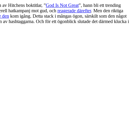
 av Hitchens boktitlar, ”
God Is Not Great
”, hann bli ett trending
enerell hatkampanj mot gud, och
reagerade därefter
. Men den riktiga
e den
kom igång. Detta stack i mångas ögon, särskilt som den något
 av hashtaggarna. Och för ett ögonblick slutade det därmed klucka i