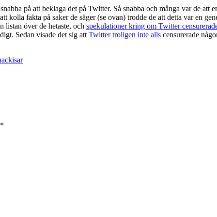
snabba på att beklaga det på Twitter. Så snabba och många var de att en
att kolla fakta på saker de säger (se ovan) trodde de att detta var en g
 listan över de hetaste, och
spekulationer kring om Twitter censurerad
igt. Sedan visade det sig att
Twitter troligen inte alls
censurerade någon
nackisar
*