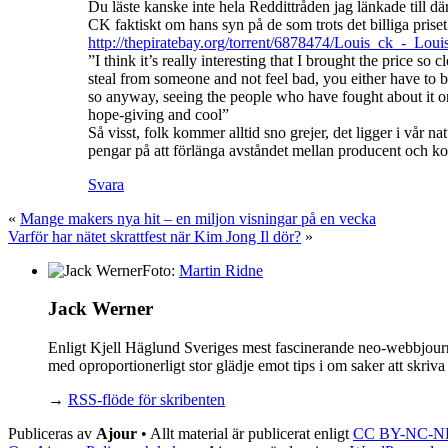
Du läste kanske inte hela Reddittråden jag länkade till där, 
CK faktiskt om hans syn på de som trots det billiga priset
http://thepiratebay.org/torrent/6878474/Louis_ck_-_
”I think it’s really interesting that I brought the price so
steal from someone and not feel bad, you either have to b
so anyway, seeing the people who have fought about it on p
hope-giving and cool”
Så visst, folk kommer alltid sno grejer, det ligger i vår na
pengar på att förlänga avståndet mellan producent och konsu
Svara
«
Mange makers nya hit – en miljon visningar på en vecka
Varför har nätet skrattfest när Kim Jong Il dör?
»
Foto:
Martin Ridne
Jack Werner
Enligt Kjell Häglund Sveriges mest fascinerande neo-webbjourna
med oproportionerligt stor glädje emot tips i om saker att skri
→
RSS-flöde för skribenten
Publiceras av
Ajour
• Allt material är publicerat enligt
CC BY-NC-N