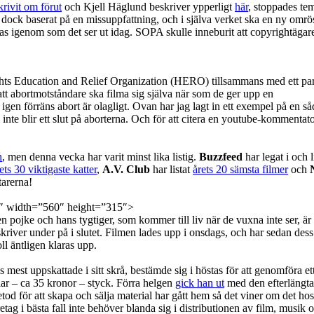
krivit om förut
och Kjell Häglund beskriver ypperligt
här
, stoppades te
var dock baserat på en missuppfattning, och i själva verket ska en ny om
stas igenom som det ser ut idag. SOPA skulle inneburit att copyrightägare
ghts Education and Relief Organization (HERO) tillsammans med ett pa
 att abortmotståndare ska filma sig själva när som de ger upp en
igen förräns abort är olagligt. Ovan har jag lagt in ett exempel på en så
inte blir ett slut på aborterna. Och för att citera en youtube-kommentato
n
, men denna vecka har varit minst lika listig.
Buzzfeed
har legat i och 
ets 30 viktigaste katter
,
A.V. Club
har listat
årets 20 sämsta filmer
och
tarerna!
″ width=”560″ height=”315″>
en pojke och hans tygtiger, som kommer till liv när de vuxna inte ser, 
kriver under på i slutet. Filmen lades upp i onsdags, och har sedan de
oll äntligen klaras upp.
mest uppskattade i sitt skrå, bestämde sig i höstas för att genomföra et
ar – ca 35 kronor – styck. Förra helgen
gick han ut
med den efterlängta
etod för att skapa och sälja material har gått hem så det viner om det ho
öretag i bästa fall inte behöver blanda sig i distributionen av film, musi