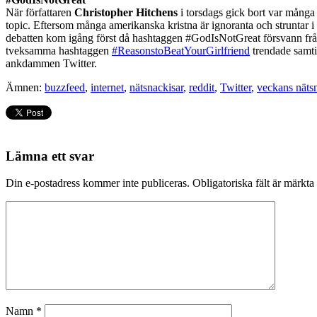
När författaren
Christopher Hitchens
i torsdags gick bort var många 
topic. Eftersom många amerikanska kristna är ignoranta och struntar i 
debatten kom igång först då hashtaggen #GodIsNotGreat försvann från
tveksamma hashtaggen
#ReasonstoBeatYourGirlfriend
trendade samtid
ankdammen Twitter.
Ämnen:
buzzfeed
,
internet
,
nätsnackisar
,
reddit
,
Twitter
,
veckans näts
Lämna ett svar
Din e-postadress kommer inte publiceras.
Obligatoriska fält är märkta
Namn
*