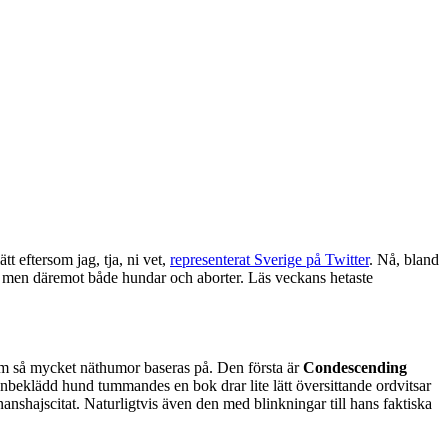
t eftersom jag, tja, ni vet,
representerat Sverige på Twitter
. Nå, bland
), men däremot både hundar och aborter. Läs veckans hetaste
m så mycket näthumor baseras på. Den första är
Condescending
ögonbeklädd hund tummandes en bok drar lite lätt översittande ordvitsar
nanshajscitat. Naturligtvis även den med blinkningar till hans faktiska