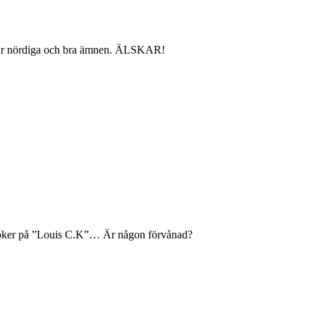
a här nördiga och bra ämnen. ÄLSKAR!
man söker på ”Louis C.K”… Är någon förvånad?