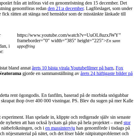
mporärt från att införas vid en genomröstning den 15 december. Det
röstning genomföras redan
den 21:a december
. Lagförslaget, som under
 fick rätten att stänga ned hemsidor som de misstänkte länkade till
r
https://www.youtube.com/watch?v=UuOL8uzxJWY”
frameborder=”0″ width=”385″ height=”225″>
En sann
dan, i
uppoffring
r:
listat bland annat
årets 10 bästa virala Youtubefilmer på barn
,
Fox
Neatorama
gjorde en sammanställning av
årets 24 häftigaste bilder på
är detta rent ögongodis. En fanfilm, baserad på de morbida snögubbar
ss skrapat ihop över 400 000 visningar. PS. Blev du sugen på mer Kalle
t experiment. Han spelade in, klippte och redigerade själv sin senaste
de nyheten att han också lyckats gå plus på hela projektet – med
stor
s nätbefolkningen, och i
en massintervju
han genomförde i tisdags på
k och nöjesmaterial på nätet, och det löser både nätpiratsproblemet och