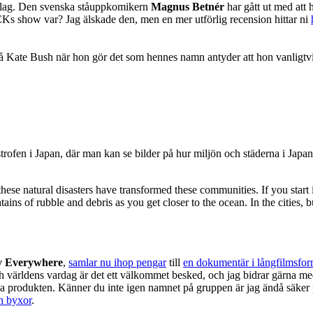
tt slag. Den svenska ståuppkomikern
Magnus Betnér
har gått ut med att
Ks show var? Jag älskade den, men en mer utförlig recension hittar ni
på Kate Bush när hon gör det som hennes namn antyder att hon vanligtvis 
rofen i Japan, där man kan se bilder på hur miljön och städerna i Japan
hese natural disasters have transformed these communities. If you start i
ins of rubble and debris as you get closer to the ocean. In the cities,
v Everywhere
,
samlar nu ihop pengar
till
en dokumentär i långfilmsfor
ch världens vardag är det ett välkommet besked, och jag bidrar gärna m
iga produkten. Känner du inte igen namnet på gruppen är jag ändå säker 
n byxor
.