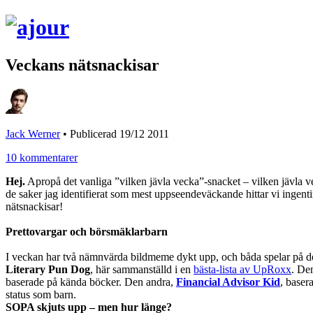
Veckans nätsnackisar
Jack Werner
•
Publicerad 19/12 2011
10 kommentarer
Hej.
Apropå det vanliga ”vilken jävla vecka”-snacket – vilken jävla veck
de saker jag identifierat som mest uppseendeväckande hittar vi ingen
nätsnackisar!
Prettovargar och börsmäklarbarn
I veckan har två nämnvärda bildmeme dykt upp, och båda spelar på 
Literary Pun Dog
, här sammanställd i en
bästa-lista av UpRoxx
. Den
baserade på kända böcker. Den andra,
Financial Advisor Kid
, baser
status som barn.
SOPA skjuts upp – men hur länge?