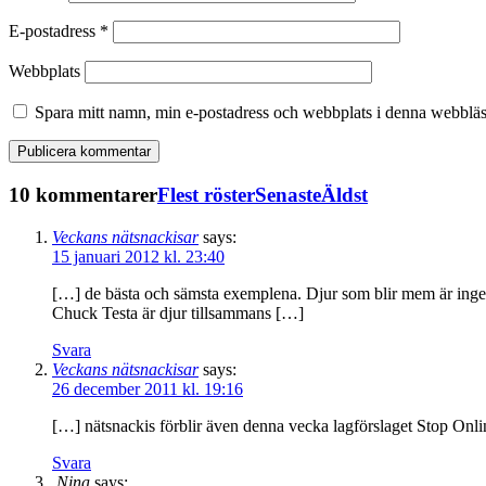
E-postadress
*
Webbplats
Spara mitt namn, min e-postadress och webbplats i denna webbläsa
10 kommentarer
Flest röster
Senaste
Äldst
Veckans nätsnackisar
says:
15 januari 2012 kl. 23:40
[…] de bästa och sämsta exemplena. Djur som blir mem är ingen
Chuck Testa är djur tillsammans […]
Svara
Veckans nätsnackisar
says:
26 december 2011 kl. 19:16
[…] nätsnackis förblir även denna vecka lagförslaget Stop Onl
Svara
Nina
says: