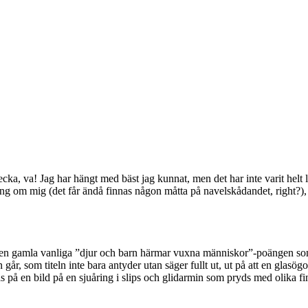
a, va! Jag har hängt med bäst jag kunnat, men det har inte varit helt lät
ting om mig (det får ändå finnas någon måtta på navelskådandet, right?
den gamla vanliga ”djur och barn härmar vuxna människor”-poängen so
 går, som titeln inte bara antyder utan säger fullt ut, ut på att en glas
as på en bild på en sjuåring i slips och glidarmin som pryds med olika fi