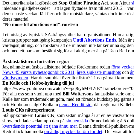
Det amerikanska lagförslaget
Stop Online Pirating Act
, som Ajour
s
inledande glädjebeskedet – att lagen flyttades fram till sent 2012 – 
den senaste veckan fått fler och fler motståndare, väntas dock inte rö
deras material.
”No more till abortions end”-rörelsen
I ett utslag av typisk USA-trångsynthet har organisationen Human-ri
kristna grupper satt igång kampanjen
Until Abortions Ends
. Idén är
vardagsnjutning, och förklarar att de minsann inte tänker unna sig den 
och med ett par som bestämt sig för att aldrig mer äta på Taco Bell om 
Årsbästalistorna fortsätter regna
Jag nämnde att årsbästalistorna började förekomma redan
förra vecka
News 45 värsta nyhetsögonblick 2011
,
årets sjukaste mugshots
och
år
världsrymden
. Har du snubblat över fler listor? Tipsa gärna i kommen
En Kalle och Hobbe-hyllning till jul
https://www.youtube.com/watch?v=pq8iyhMFLYE” frameborder=”0
För alla oss som vuxit upp med
Bill Wattersons
fantastiska serie om 
Kalle har som trademark att göra, med ett rörande budskap jag gärna s
och Hobbe-nostalgi? Kolla in
denna Reddittråd
, där reglerna i Kalleb
Louis CKs nätexperiment
Ståuppkomikern
Louis CK
, som sedan många år är en av västvärldens 
show, och lade sedan upp den på
sin hemsida
för nedladdning à 5 doll
kvarstående potential att tjäna ännu mer
. Denna direkt-till-publiken-m
Reddit fick han motta
omåttligt mycket beröm för det
. Det visar att f