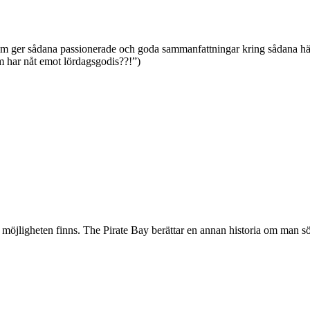
ge som ger sådana passionerade och goda sammanfattningar kring sådan
 har nåt emot lördagsgodis??!”)
en om möjligheten finns. The Pirate Bay berättar en annan historia om 