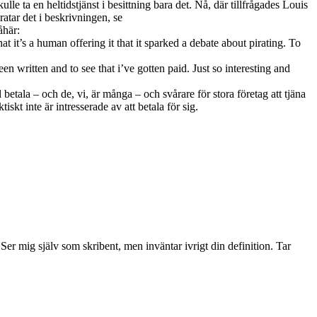
kulle ta en heltidstjänst i besittning bara det. Nå, där tillfrågades Louis
ratar det i beskrivningen, se
åhär:
hat it’s a human offering it that it sparked a debate about pirating. To
n written and to see that i’ve gotten paid. Just so interesting and
l betala – och de, vi, är många – och svårare för stora företag att tjäna
skt inte är intresserade av att betala för sig.
 mig själv som skribent, men inväntar ivrigt din definition. Tar