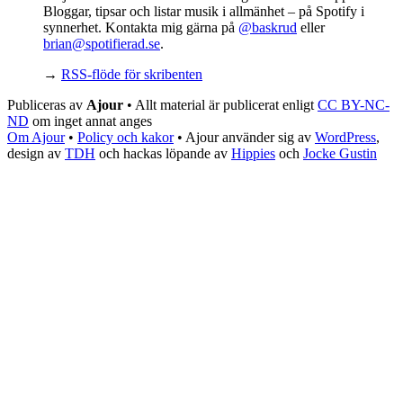
Bloggar, tipsar och listar musik i allmänhet – på Spotify i
synnerhet. Kontakta mig gärna på
@baskrud
eller
brian@spotifierad.se
.
→
RSS-flöde för skribenten
Publiceras av
Ajour
• Allt material är publicerat enligt
CC BY-NC-
ND
om inget annat anges
Om Ajour
•
Policy och kakor
•
Ajour använder sig av
WordPress
,
design av
TDH
och hackas löpande av
Hippies
och
Jocke Gustin