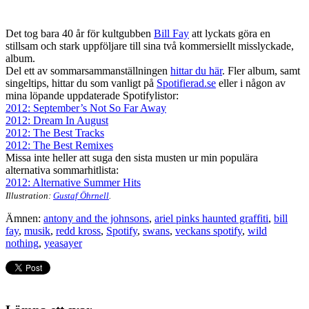
Det tog bara 40 år för kultgubben
Bill Fay
att lyckats göra en
stillsam och stark uppföljare till sina två kommersiellt misslyckade,
album.
Del ett av sommarsammanställningen
hittar du här
. Fler album, samt
singeltips, hittar du som vanligt på
Spotifierad.se
eller i någon av
mina löpande uppdaterade Spotifylistor:
2012: September’s Not So Far Away
2012: Dream In August
2012: The Best Tracks
2012: The Best Remixes
Missa inte heller att suga den sista musten ur min populära
alternativa sommarhitlista:
2012: Alternative Summer Hits
Illustration:
Gustaf Öhrnell
.
Ämnen:
antony and the johnsons
,
ariel pinks haunted graffiti
,
bill
fay
,
musik
,
redd kross
,
Spotify
,
swans
,
veckans spotify
,
wild
nothing
,
yeasayer