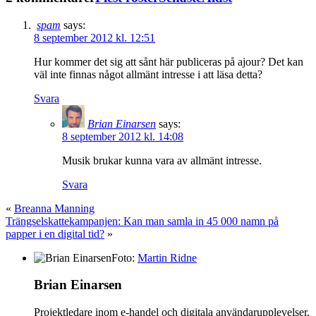
spam
says:
8 september 2012 kl. 12:51
Hur kommer det sig att sånt här publiceras på ajour? Det kan
väl inte finnas något allmänt intresse i att läsa detta?
Svara
Brian Einarsen
says:
8 september 2012 kl. 14:08
Musik brukar kunna vara av allmänt intresse.
Svara
«
Breanna Manning
Trängselskattekampanjen: Kan man samla in 45 000 namn på
papper i en digital tid?
»
Foto:
Martin Ridne
Brian Einarsen
Projektledare inom e-handel och digitala användarupplevelser.