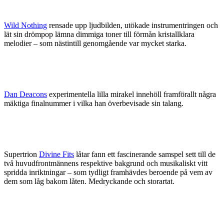
Wild Nothing
rensade upp ljudbilden, utökade instrumentringen och
lät sin drömpop lämna dimmiga toner till förmån kristallklara
melodier – som nästintill genomgående var mycket starka.
Dan Deacons
experimentella lilla mirakel innehöll framförallt några
mäktiga finalnummer i vilka han överbevisade sin talang.
Supertrion
Divine Fits
låtar fann ett fascinerande samspel sett till de
två huvudfrontmännens respektive bakgrund och musikaliskt vitt
spridda inriktningar – som tydligt framhävdes beroende på vem av
dem som låg bakom låten. Medryckande och storartat.