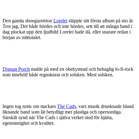
Den gamla shoegazetrion
Lorelei
släppte sitt första album på nio år.
Tror jag. Det både hördes och inte hördes, sett till att många band i
dag plockat upp den ljudbild Lorelei hade då, eller snarare redan i
början av nittiotalet.
Dignan Porch
malde på med en obekymrad och behaglig lo-fi-rock
som innehöll både regnskurar och solsken. Mest solsken.
Ingen tog notis om stackars
The Cads
, vars musik drunknade bland
liknande band som lät betydligt mer plastiga och opersonliga.
Särskilt synd när The Cads i själva verket stod för hjärta,
egensinnighet och kvalitet.