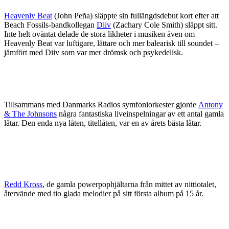
Heavenly Beat
(John Peña) släppte sin fullängdsdebut kort efter att
Beach Fossils-bandkollegan
Diiv
(Zachary Cole Smith) släppt sitt.
Inte helt oväntat delade de stora likheter i musiken även om
Heavenly Beat var luftigare, lättare och mer balearisk till soundet –
jämfört med Diiv som var mer drömsk och psykedelisk.
Tillsammans med Danmarks Radios symfoniorkester gjorde
Antony
& The Johnsons
några fantastiska liveinspelningar av ett antal gamla
låtar. Den enda nya låten, titellåten, var en av årets bästa låtar.
Redd Kross
, de gamla powerpophjältarna från mittet av nittiotalet,
återvände med tio glada melodier på sitt första album på 15 år.