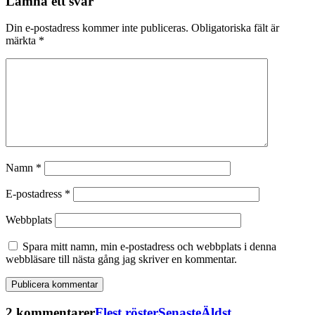
Lämna ett svar
Din e-postadress kommer inte publiceras.
Obligatoriska fält är
märkta
*
Namn
*
E-postadress
*
Webbplats
Spara mitt namn, min e-postadress och webbplats i denna
webbläsare till nästa gång jag skriver en kommentar.
2 kommentarer
Flest röster
Senaste
Äldst