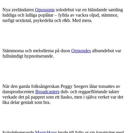
Nya zeeländaren
Opossoms
solodebut var en bländande samling
luddiga och lulliga poplåtar – fyllda av vackra oljud, stämmor,
surfigt sextiotal, psykedelia och r&b. Med mera.
Stämmorna och melodierna på duon
Ormondes
albumdebut var
fullständigt hypnotiserande.
När den gamla folksångerskan Peggy Seegers låtar tonsattes av
dansproducenten
Broadcasters
dub- och reggaeflörtande takter
verkade det på pappret som ett fiasko, men i själva verket var det
lika delar genialt som bra.
Solodebuterande
MagicHour
levde till fullo ut sin kreativitet med