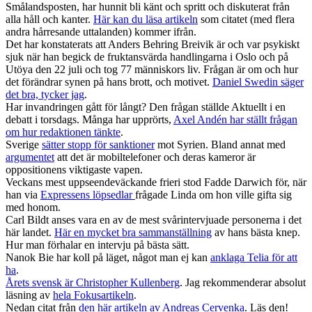
Smålandsposten, har hunnit bli känt och spritt och diskuterat från
alla håll och kanter.
Här kan du läsa artikeln
som citatet (med flera
andra hårresande uttalanden) kommer ifrån.
Det har konstaterats att Anders Behring Breivik är och var psykiskt
sjuk när han begick de fruktansvärda handlingarna i Oslo och på
Utöya den 22 juli och tog 77 människors liv. Frågan är om och hur
det förändrar synen på hans brott, och motivet.
Daniel Swedin säger
det bra, tycker jag
.
Har invandringen gått för långt? Den frågan ställde Aktuellt i en
debatt i torsdags. Många har upprörts,
Axel Andén har ställt frågan
om hur redaktionen tänkte
.
Sverige
sätter stopp för sanktioner
mot Syrien. Bland annat med
argumentet
att det är mobiltelefoner och deras kameror är
oppositionens viktigaste vapen.
Veckans mest uppseendeväckande frieri stod Fadde Darwich för, när
han via
Expressens löpsedlar
frågade Linda om hon ville gifta sig
med honom.
Carl Bildt anses vara en av de mest svårintervjuade personerna i det
här landet.
Här en mycket bra sammanställning
av hans bästa knep.
Hur man förhalar en intervju på bästa sätt.
Nanok Bie har koll på läget, något man ej kan
anklaga Telia för att
ha
.
Årets svensk är Christopher Kullenberg
. Jag rekommenderar absolut
läsning av
hela Fokusartikeln
.
Nedan citat från
den här artikeln av Andreas Cervenka
. Läs den!