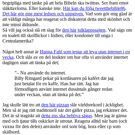
begripliga med tanke på att hela Bibeln ska twittras. Ser fram emot
släkttavlorna. Eller kanske inte.
Här kan du följa tweetthebible86
.
Det här gör mig mest ledsen och uppgiven.
Vad som gör mig glad är
att väldigt många har reagerat och diskuterat detta med skönhet och
inte minst åldrande.
Så vill jag också slå ett slag för
den här julklappssajten
. Vad sägs om
en toalett till skolflickor i Indien, eller kondomer till unga i
Centralamerika?
Något helt annat är
Hanna Fahl som testar att leva utan internet i en
vecka
. Och slås av en del insikter om hur ofta vi använder internet
dagligen utan att tänka på det;
”– Nu använde du internet.
Billy Rimgard pekar på kortläsaren på kaféet där jag
just betalat för en kaffe. Han har rätt. Jag har
förmodligen använt internet dussintals gånger redan
under veckan, utan att tänka på det.”
Jag skulle lätt tro att
den här pizzan
slår världsrekord i äcklighet.
Men så är jag rätt traditionell när det gäller pizza, jag erkänner det.
Det är så tragiskt att
detta ens ska behöva sägas
. Men jag är gärna
med och tjatar tills oskicket är utrotat. Reagera alltid när barn (och
vuxna för den delen) använder ord som bög, hora eller cp som
skällsord.