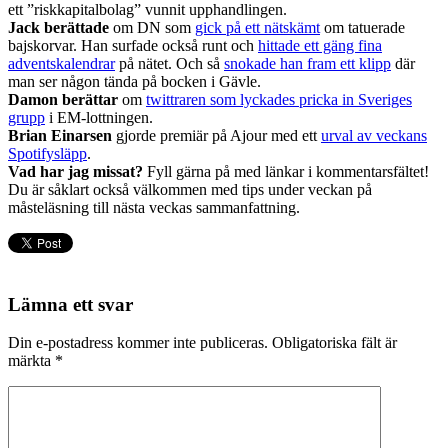
ett ”riskkapitalbolag” vunnit upphandlingen.
Jack berättade
om DN som
gick på ett nätskämt
om tatuerade
bajskorvar. Han surfade också runt och
hittade ett gäng fina
adventskalendrar
på nätet. Och så
snokade han fram ett klipp
där
man ser någon tända på bocken i Gävle.
Damon berättar
om
twittraren som lyckades pricka in Sveriges
grupp
i EM-lottningen.
Brian Einarsen
gjorde premiär på Ajour med ett
urval av veckans
Spotifysläpp
.
Vad har jag missat?
Fyll gärna på med länkar i kommentarsfältet!
Du är såklart också välkommen med tips under veckan på
måsteläsning till nästa veckas sammanfattning.
Lämna ett svar
Din e-postadress kommer inte publiceras.
Obligatoriska fält är
märkta
*