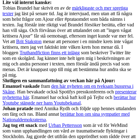
Lite väl internt kanske:
Tobias Brandel har skrivit en av de
märkligaste och mer spretiga
texter
jag läst på senare tid. Jag är intervjuad, men utan att få några
som helst frågor om Ajour eller #prataomdet som båda nämns i
texten. Jag förstår inte riktigt vad Brandel försöker berätta, eller vad
han vill säga. Och förvånas över att uttalandet om att ”ingen vågat
kritisera Ajour” får stå oemotsagt, eftersom inget kunde var mer fel.
Vet att
Brit Stakston
menar att personer i en mindre krets inte vågat
kritisera, men jag vet faktiskt inte vilken krets hon menar då. I
bloggen
Truthandfiction finns ett inlägg
som beskriver Twitter lite
som en skolgård. Jag känner inte helt igen mig i beskrivningen av
mig och andra personer i texten, men förstår ändå precis vad som
menas. Det är knappast upp till mig att bestämma hur andra ska se
på mig.
Slutligen en sammanfattning av veckan här på Ajour:
Emanuel vaskade
fram
den här nyheten om en tveksam bussresa i
Skåne
. Han bevakade också Spotifys presskonferens och
presenterar
nyheterna här
. Emanuel har också haft koll på Tejbz och
berättar hur
Youtube stängde ner hans Youtubekanal
.
Johan pratade
med Annika Rydh och följde upp hennes uttalanden
om färg och ras. Bland annat
berättar hon om sina sympatier med
Nationaldemokraterna
.
Jag tog ett snack
med
Urban Pettersson
som är vd för WeMind
som vann upphandlingen om vård av traumatiserade flyktingar i
Stockholm. Jag gjorde det utifrån den upprördhet som rådde över att