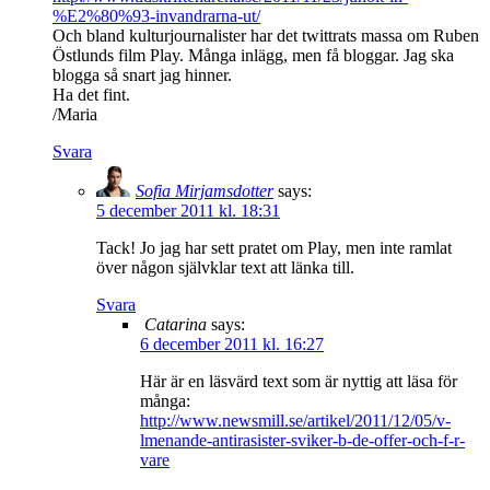
%E2%80%93-invandrarna-ut/
Och bland kulturjournalister har det twittrats massa om Ruben
Östlunds film Play. Många inlägg, men få bloggar. Jag ska
blogga så snart jag hinner.
Ha det fint.
/Maria
Svara
Sofia Mirjamsdotter
says:
5 december 2011 kl. 18:31
Tack! Jo jag har sett pratet om Play, men inte ramlat
över någon självklar text att länka till.
Svara
Catarina
says:
6 december 2011 kl. 16:27
Här är en läsvärd text som är nyttig att läsa för
många:
http://www.newsmill.se/artikel/2011/12/05/v-
lmenande-antirasister-sviker-b-de-offer-och-f-r-
vare