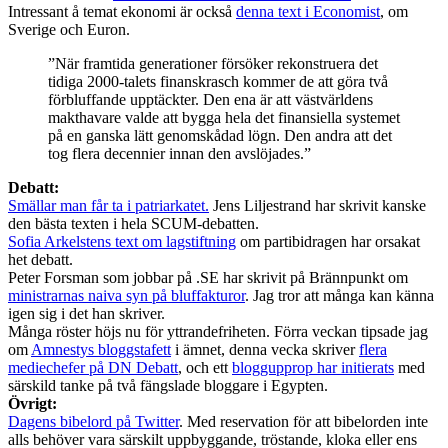
Intressant å temat ekonomi är också
denna text i Economist
, om
Sverige och Euron.
”När framtida generationer försöker rekonstruera det
tidiga 2000-talets finanskrasch kommer de att göra två
förbluffande upptäckter. Den ena är att västvärldens
makthavare valde att bygga hela det finansiella systemet
på en ganska lätt genomskådad lögn. Den andra att det
tog flera decennier innan den avslöjades.”
Debatt:
Smällar man får ta i patriarkatet.
Jens Liljestrand har skrivit kanske
den bästa texten i hela SCUM-debatten.
Sofia Arkelstens text om lagstiftning
om partibidragen har orsakat
het debatt.
Peter Forsman som jobbar på .SE har skrivit på Brännpunkt om
ministrarnas naiva syn på bluffakturor
. Jag tror att många kan känna
igen sig i det han skriver.
Många röster höjs nu för yttrandefriheten. Förra veckan tipsade jag
om
Amnestys bloggstafett
i ämnet, denna vecka skriver
flera
mediechefer på DN Debatt
, och ett
bloggupprop har initierats
med
särskild tanke på två fängslade bloggare i Egypten.
Övrigt:
Dagens bibelord på Twitter
. Med reservation för att bibelorden inte
alls behöver vara särskilt uppbyggande, tröstande, kloka eller ens