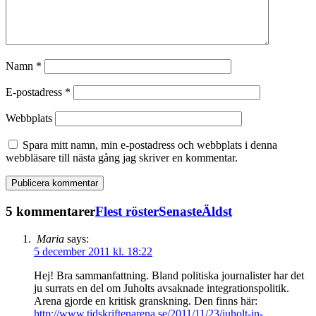
Namn
*
E-postadress
*
Webbplats
Spara mitt namn, min e-postadress och webbplats i denna
webbläsare till nästa gång jag skriver en kommentar.
5 kommentarer
Flest röster
Senaste
Äldst
Maria
says:
5 december 2011 kl. 18:22
Hej! Bra sammanfattning. Bland politiska journalister har det
ju surrats en del om Juholts avsaknade integrationspolitik.
Arena gjorde en kritisk granskning. Den finns här:
http://www.tidskriftenarena.se/2011/11/23/juholt-in-