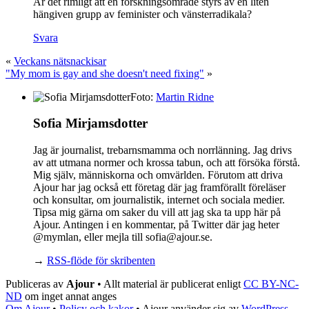
Är det rimligt att en forskningsområde styrs av en liten
hängiven grupp av feminister och vänsterradikala?
Svara
«
Veckans nätsnackisar
"My mom is gay and she doesn't need fixing"
»
Foto:
Martin Ridne
Sofia Mirjamsdotter
Jag är journalist, trebarnsmamma och norrlänning. Jag drivs
av att utmana normer och krossa tabun, och att försöka förstå.
Mig själv, människorna och omvärlden. Förutom att driva
Ajour har jag också ett företag där jag framförallt föreläser
och konsultar, om journalistik, internet och sociala medier.
Tipsa mig gärna om saker du vill att jag ska ta upp här på
Ajour. Antingen i en kommentar, på Twitter där jag heter
@mymlan, eller mejla till sofia@ajour.se.
→
RSS-flöde för skribenten
Publiceras av
Ajour
• Allt material är publicerat enligt
CC BY-NC-
ND
om inget annat anges
Om Ajour
•
Policy och kakor
•
Ajour använder sig av
WordPress
,