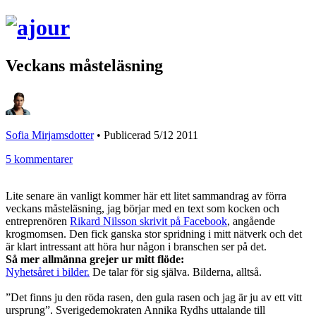
Veckans måsteläsning
Sofia Mirjamsdotter
•
Publicerad 5/12 2011
5 kommentarer
Lite senare än vanligt kommer här ett litet sammandrag av förra
veckans måsteläsning, jag börjar med en text som kocken och
entreprenören
Rikard Nilsson skrivit på Facebook
, angående
krogmomsen. Den fick ganska stor spridning i mitt nätverk och det
är klart intressant att höra hur någon i branschen ser på det.
Så mer allmänna grejer ur mitt flöde:
Nyhetsåret i bilder.
De talar för sig själva. Bilderna, alltså.
”Det finns ju den röda rasen, den gula rasen och jag är ju av ett vitt
ursprung”. Sverigedemokraten Annika Rydhs uttalande till