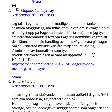
Svara
Magnus Callmyr
says:
5 december 2011 kl. 18:38
Jag talar i egen sak, och förmodligen är det inte tanken att
enskilda blogginlägg ska lyftas fram (även om sakfrågan t o m
nått högst upp på Fagersta Postens förstasida), men jag tycker
att Beroendeombudets text om Fagersta kommuns vägran att
dels lämna ut allmän handling och dels vägra svara på frågor
om en kritiserad missbrukarvård förtjänar lite läsning.
Åtminstone av journalister som tycker att
tryckfrihetsförordningen är värd att upprätthålla… 🙂
Här är iaf länken:
http://beroendeombudet.se/2011/12/01/fagersta-och-
medborgarnas-insyn/
Svara
Fredrick
says:
6 december 2011 kl. 13:28
Johan Ingerö har skrivande en intressant artikel i dagens SvD
som alla borde läsa, i synnerhet Sofia M.
Han tar upp frågan om genusvetenskapen i Norge och
Sverige, och de ideologiska skygglapparna som omger denna.