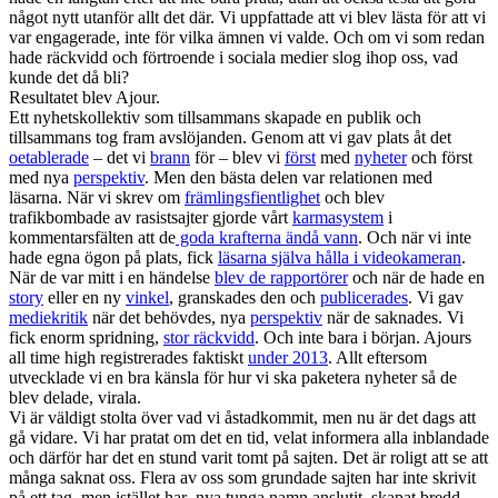
något nytt utanför allt det där. Vi uppfattade att vi blev lästa för att vi
var engagerade, inte för vilka ämnen vi valde. Och om vi som redan
hade räckvidd och förtroende i sociala medier slog ihop oss, vad
kunde det då bli?
Resultatet blev Ajour.
Ett nyhetskollektiv som tillsammans skapade en publik och
tillsammans tog fram avslöjanden. Genom att vi gav plats åt det
oetablerade
– det vi
brann
för – blev vi
först
med
nyheter
och först
med nya
perspektiv
. Men den bästa delen var relationen med
läsarna. När vi skrev om
främlingsfientlighet
och blev
trafikbombade av rasistsajter gjorde vårt
karmasystem
i
kommentarsfälten att de
goda krafterna ändå vann
. Och när vi inte
hade egna ögon på plats, fick
läsarna själva hålla i videokameran
.
När de var mitt i en händelse
blev de rapportörer
och när de hade en
story
eller en ny
vinkel
, granskades den och
publicerades
. Vi gav
mediekritik
när det behövdes, nya
perspektiv
när de saknades. Vi
fick enorm spridning,
stor räckvidd
. Och inte bara i början. Ajours
all time high registrerades faktiskt
under 2013
. Allt eftersom
utvecklade vi en bra känsla för hur vi ska paketera nyheter så de
blev delade, virala.
Vi är väldigt stolta över vad vi åstadkommit, men nu är det dags att
gå vidare. Vi har pratat om det en tid, velat informera alla inblandade
och därför har det en stund varit tomt på sajten. Det är roligt att se att
många saknat oss. Flera av oss som grundade sajten har inte skrivit
på ett tag, men istället har nya tunga namn anslutit, skapat bredd