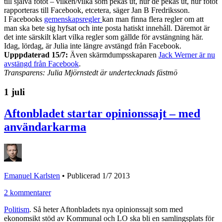
till själva fotot – vilken/vilka som pekas ut, hur de pekas ut, hur fotot
rapporteras till Facebook, etcetera, säger Jan B Fredriksson.
I Facebooks
gemenskapsregler
kan man finna flera regler om att
man ska bete sig hyfsat och inte posta hatiskt innehåll. Däremot är
det inte särskilt klart vilka regler som gällde för avstängning här.
Idag, lördag, är Julia inte längre avstängd från Facebook.
Upppdaterad 15/7:
Även skärmdumpsskaparen
Jack Werner är nu
avstängd från Facebook
.
Transparens: Julia Mjörnstedt är undertecknads fästmö
1 juli
Aftonbladet startar opinionssajt – med
användarkarma
Emanuel Karlsten
•
Publicerad 1/7 2013
2 kommentarer
Politism
. Så heter Aftonbladets nya opinionssajt som med
ekonomsikt stöd av Kommunal och LO ska bli en samlingsplats för