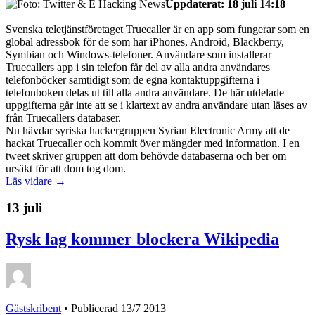
Uppdaterat: 18 juli 14:18
Svenska teletjänstföretaget Truecaller är en app som fungerar som en
global adressbok för de som har iPhones, Android, Blackberry,
Symbian och Windows-telefoner. Användare som installerar
Truecallers app i sin telefon får del av alla andra användares
telefonböcker samtidigt som de egna kontaktuppgifterna i
telefonboken delas ut till alla andra användare. De här utdelade
uppgifterna går inte att se i klartext av andra användare utan läses av
från Truecallers databaser.
Nu hävdar syriska hackergruppen Syrian Electronic Army att de
hackat Truecaller och kommit över mängder med information. I en
tweet skriver gruppen att dom behövde databaserna och ber om
ursäkt för att dom tog dom.
Läs vidare →
13 juli
Rysk lag kommer blockera Wikipedia
Gästskribent
•
Publicerad 13/7 2013