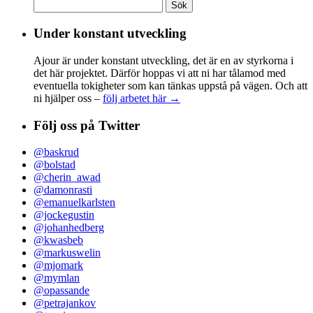
Sök
efter:
Under konstant utveckling
Ajour är under konstant utveckling, det är en av styrkorna i
det här projektet. Därför hoppas vi att ni har tålamod med
eventuella tokigheter som kan tänkas uppstå på vägen. Och att
ni hjälper oss –
följ arbetet här →
Följ oss på Twitter
@baskrud
@bolstad
@cherin_awad
@damonrasti
@emanuelkarlsten
@jockegustin
@johanhedberg
@kwasbeb
@markuswelin
@mjomark
@mymlan
@opassande
@petrajankov