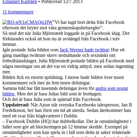
Emanuel Karlsten
•
Publicerad 12/7 2013
11 kommentarer
”Vi har tagit bort detta från Facebook
eftersom det bryter mot våra gemenskapshetsregler”.
Så stod det när Julia Mjörnstedt loggade in på Facebook idag. Det
förklarades också att hon nu är avstängd från Facebook i tolv
timmar.
Igår postade Julia bilden som
Jack Werner hade twittrat
: Hur ett
gäng manliga twittrare skrev nedsättande och sexistiskt om
fotbollslandslaget. Julia Mjörnstedt postade bilden på Facebook med
några meningar om att det var en vidrig attityd, men sedan ingenting
mer.
Bilden fick en enorm spridning. I morse hade bilden över tusen
kommentarer och mer än fem tusen delningar.
Samma bild har fått tusentals delningar även för
andra som postat
bilden
. Men det är bara Julias bild som är borttagen.
Och det är bara Julia som är spärrad från Facebook.
Uppdaterad:
När Ajour når svenska Facebooks talesperson, Jan B
Fredriksson, ber han först om tid att utreda. Sedan återkommer han
med ett svar från högkvarteret i Dublin.
– Facebook Dublin (HQ) har dubbelkollat. Det är omständigheter i
fallet som gör att blockeringen på 12 timmar skedde. Exempel på
omständigheter som kan spela in i fall som detta är saker relaterade