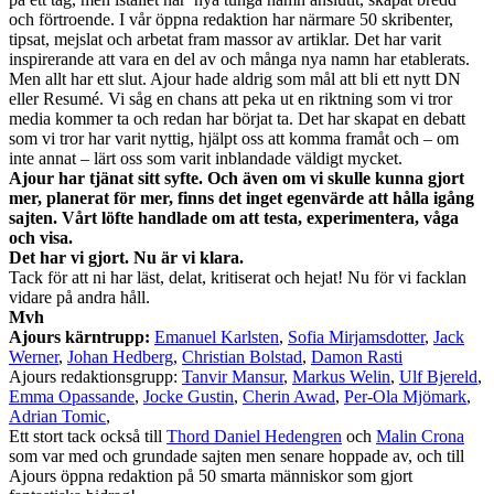
och förtroende. I vår öppna redaktion har närmare 50 skribenter,
tipsat, mejslat och arbetat fram massor av artiklar. Det har varit
inspirerande att vara en del av och många nya namn har etablerats.
Men allt har ett slut. Ajour hade aldrig som mål att bli ett nytt DN
eller Resumé. Vi såg en chans att peka ut en riktning som vi tror
media kommer ta och redan har börjat ta. Det har skapat en debatt
som vi tror har varit nyttig, hjälpt oss att komma framåt och – om
inte annat – lärt oss som varit inblandade väldigt mycket.
Ajour har tjänat sitt syfte. Och även om vi skulle kunna gjort
mer, planerat för mer, finns det inget egenvärde att hålla igång
sajten. Vårt löfte handlade om att testa, experimentera, våga
och visa.
Det har vi gjort. Nu är vi klara.
Tack för att ni har läst, delat, kritiserat och hejat! Nu för vi facklan
vidare på andra håll.
Mvh
Ajours kärntrupp:
Emanuel Karlsten
,
Sofia Mirjamsdotter
,
Jack
Werner
,
Johan Hedberg
,
Christian Bolstad
,
Damon Rasti
Ajours redaktionsgrupp:
Tanvir Mansur
,
Markus Welin
,
Ulf Bjereld
,
Emma Opassande
,
Jocke Gustin
,
Cherin Awad
,
Per-Ola Mjömark
,
Adrian Tomic
,
Ett stort tack också till
Thord Daniel Hedengren
och
Malin Crona
som var med och grundade sajten men senare hoppade av, och till
Ajours öppna redaktion på 50 smarta människor som gjort