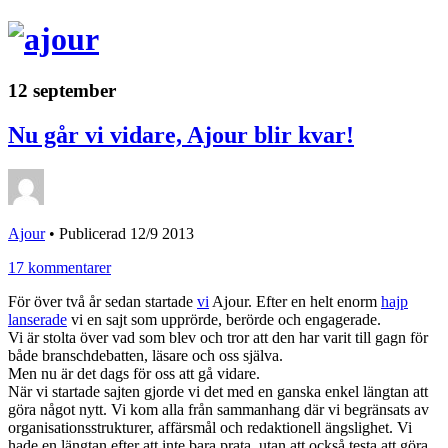
12 september
Nu går vi vidare, Ajour blir kvar!
Ajour
•
Publicerad 12/9 2013
17 kommentarer
För över två år sedan startade
vi
Ajour. Efter en helt enorm
hajp
lanserade
vi en sajt som upprörde, berörde och engagerade.
Vi är stolta över vad som blev och tror att den har varit till gagn för
både branschdebatten, läsare och oss själva.
Men nu är det dags för oss att gå vidare.
När vi startade sajten gjorde vi det med en ganska enkel längtan att
göra något nytt. Vi kom alla från sammanhang där vi begränsats av
organisationsstrukturer, affärsmål och redaktionell ängslighet. Vi
hade en längtan efter att inte bara prata, utan att också testa att göra