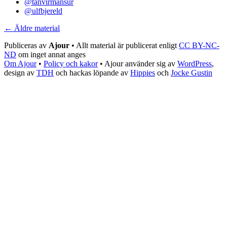
@tanvirmansur
@ulfbjereld
← Äldre material
Publiceras av
Ajour
• Allt material är publicerat enligt
CC BY-NC-
ND
om inget annat anges
Om Ajour
•
Policy och kakor
•
Ajour använder sig av
WordPress
,
design av
TDH
och hackas löpande av
Hippies
och
Jocke Gustin