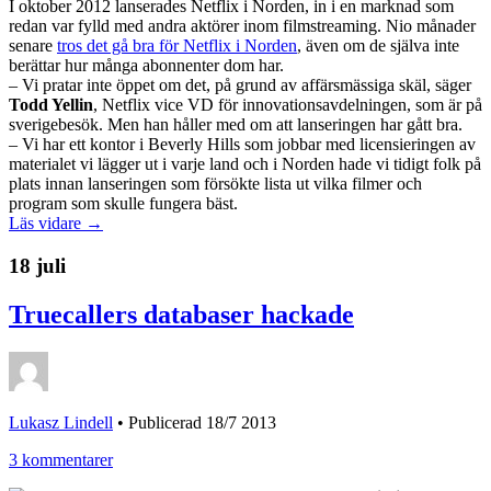
I oktober 2012 lanserades Netflix i Norden, in i en marknad som
redan var fylld med andra aktörer inom filmstreaming. Nio månader
senare
tros det gå bra för Netflix i Norden
, även om de själva inte
berättar hur många abonnenter dom har.
– Vi pratar inte öppet om det, på grund av affärsmässiga skäl, säger
Todd Yellin
, Netflix vice VD för innovationsavdelningen, som är på
sverigebesök. Men han håller med om att lanseringen har gått bra.
– Vi har ett kontor i Beverly Hills som jobbar med licensieringen av
materialet vi lägger ut i varje land och i Norden hade vi tidigt folk på
plats innan lanseringen som försökte lista ut vilka filmer och
program som skulle fungera bäst.
Läs vidare →
18 juli
Truecallers databaser hackade
Lukasz Lindell
•
Publicerad 18/7 2013
3 kommentarer